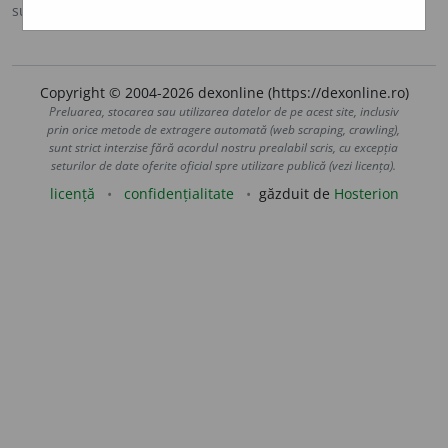
sursa:
Sinonime (2002)
adăugată de
siveco
acțiuni
Copyright © 2004-2026 dexonline (https://dexonline.ro)
Preluarea, stocarea sau utilizarea datelor de pe acest site, inclusiv
prin orice metode de extragere automată (web scraping, crawling),
sunt strict interzise fără acordul nostru prealabil scris, cu excepția
seturilor de date oferite oficial spre utilizare publică (vezi licența).
licență
confidențialitate
găzduit de
Hosterion