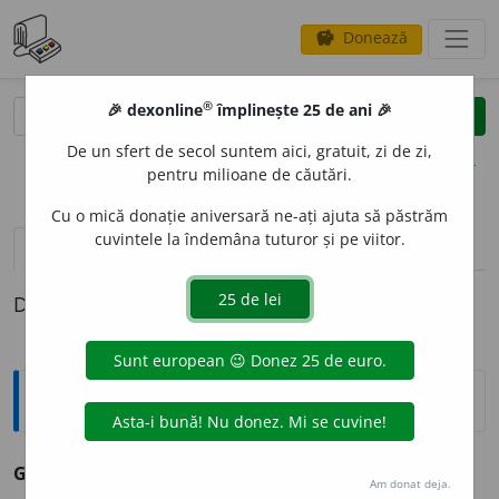
Donează
savings
®
®
🎉 dexonline
împlinește 25 de ani 🎉
caută
clear
search
De un sfert de secol suntem aici, gratuit, zi de zi,
opțiuni
pentru milioane de căutări.
Cu o mică donație aniversară ne-ați ajuta să păstrăm
cuvintele la îndemâna tuturor și pe viitor.
pronunție
(50)
volume_up
definiții (1)
Definiția cu ID-ul 186043:
Sinonime
GREUT
A
TE
s. v.
influență, înrâurire, putere, trecere.
Am donat deja.