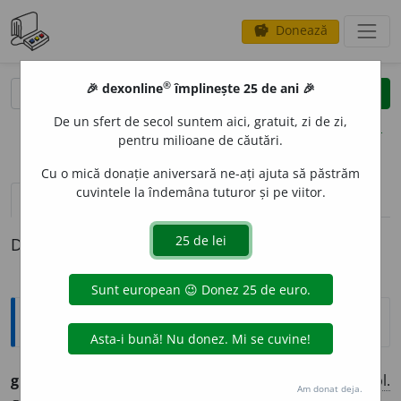
Donează
savings
®
®
🎉 dexonline
împlinește 25 de ani 🎉
caută
clear
search
De un sfert de secol suntem aici, gratuit, zi de zi,
opțiuni
pentru milioane de căutări.
Cu o mică donație aniversară ne-ați ajuta să păstrăm
cuvintele la îndemâna tuturor și pe viitor.
definiții (1)
Definiția cu ID-ul 759806:
Ortografice DOOM
granul
o
s
adj.
m.
,
pl.
granul
o
și;
f.
granulo
a
să,
pl.
Am donat deja.