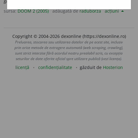
granulo
a
se
sursa:
DOOM 2 (2005)
adăugată de
raduborza
acțiuni
Copyright © 2004-2026 dexonline (https://dexonline.ro)
Preluarea, stocarea sau utilizarea datelor de pe acest site, inclusiv
prin orice metode de extragere automată (web scraping, crawling),
sunt strict interzise fără acordul nostru prealabil scris, cu excepția
seturilor de date oferite oficial spre utilizare publică (vezi licența).
licență
confidențialitate
găzduit de
Hosterion