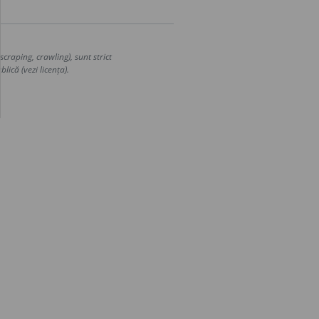
craping, crawling), sunt strict
lică (vezi licența).