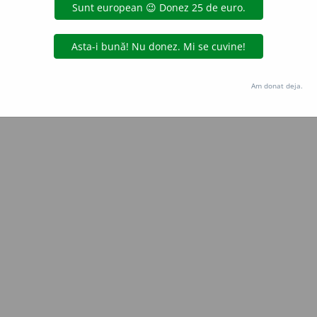
Copyright © 2004-2026 dexonline (https://dexonline.ro)
area datelor de pe acest site, inclusiv prin orice metode de extragere automată (web s
dul nostru prealabil scris, cu excepția seturilor de date oferite oficial spre utilizare pub
Am donat deja.
licență
confidențialitate
găzduit de
Hosterion