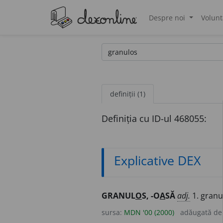
Despre noi
Volunt
®
definiții (1)
Definiția cu ID-ul 468055:
Explicative DEX
GRANUL
O
S, -O
A
SĂ
adj.
1. granul
sursa:
MDN '00 (2000)
adăugată d