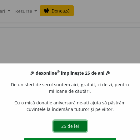
Donează
savings
ari
Resurse
®
🎉 dexonline
împlinește 25 de ani 🎉
De un sfert de secol suntem aici, gratuit, zi de zi, pentru
milioane de căutări.
Cu o mică donație aniversară ne-ați ajuta să păstrăm
cuvintele la îndemâna tuturor și pe viitor.
ar. 2. care prezintă granulații (3). (<
fr.
granuleux
)
e
raduborza
acțiuni