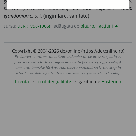
grandiose.
–
Der.
grandiozitate,
s. f.
(măreție);
grandoman,
s. m.
(încrezut, vanitos), cu
suf.
expresiv -
man;
grandomanie,
s. f.
(îngîmfare, vanitate).
sursa:
DER (1958-1966)
adăugată de
blaurb.
acțiuni
Copyright © 2004-2026 dexonline (https://dexonline.ro)
Preluarea, stocarea sau utilizarea datelor de pe acest site, inclusiv
prin orice metode de extragere automată (web scraping, crawling),
sunt strict interzise fără acordul nostru prealabil scris, cu excepția
seturilor de date oferite oficial spre utilizare publică (vezi licența).
licență
confidențialitate
găzduit de
Hosterion