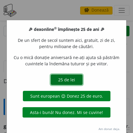
Donează
savings
®
®
🎉 dexonline
împlinește 25 de ani 🎉
caută
clear
search
De un sfert de secol suntem aici, gratuit, zi de zi,
opțiuni
pentru milioane de căutări.
Cu o mică donație aniversară ne-ați ajuta să păstrăm
cuvintele la îndemâna tuturor și pe viitor.
pronunție
(21)
volume_up
definiții (1)
Definiția cu ID-ul 498531:
Etimologice
grandi
o
s (grandio
a
să),
adj.
– Măreț, impunător.
Fr.
Am donat deja.