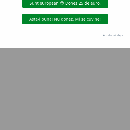
all
acțiuni
Copyright © 2004-2026 dexonline (https://dexonline.ro)
area datelor de pe acest site, inclusiv prin orice metode de extragere automată (web s
Am donat deja.
dul nostru prealabil scris, cu excepția seturilor de date oferite oficial spre utilizare pub
licență
confidențialitate
găzduit de
Hosterion