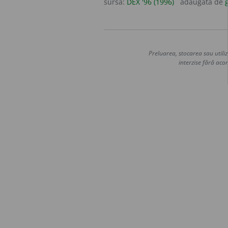
sursa:
DEX '96 (1996)
adăugată de
g
Preluarea, stocarea sau utiliz
interzise fără acor