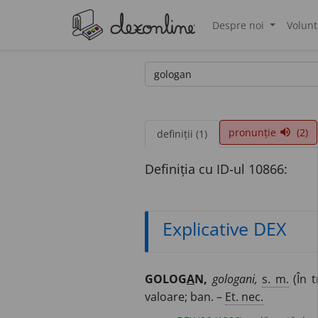
Despre noi
Volunt
®
pronunție
(2)
volume_up
definiții (1)
Definiția cu ID-ul 10866:
Explicative DEX
GOLOG
A
N,
gologani,
s. m.
(În t
valoare; ban. –
Et. nec.