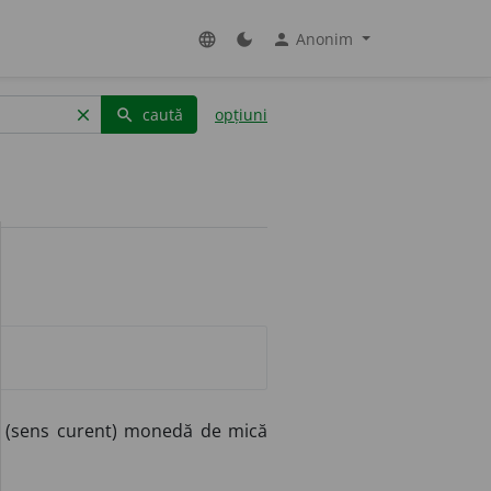
Anonim
language
dark_mode
person
caută
opțiuni
clear
search
(sens curent) monedă de mică