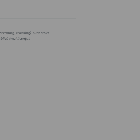
craping, crawling), sunt strict
lică (vezi licența).