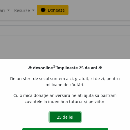
Donează
savings
ari
Resurse
®
🎉 dexonline
împlinește 25 de ani 🎉
De un sfert de secol suntem aici, gratuit, zi de zi, pentru
milioane de căutări.
Cu o mică donație aniversară ne-ați ajuta să păstrăm
cuvintele la îndemâna tuturor și pe viitor.
recut) Monedă de aramă (în valoare de 10 bani);
p. gener.