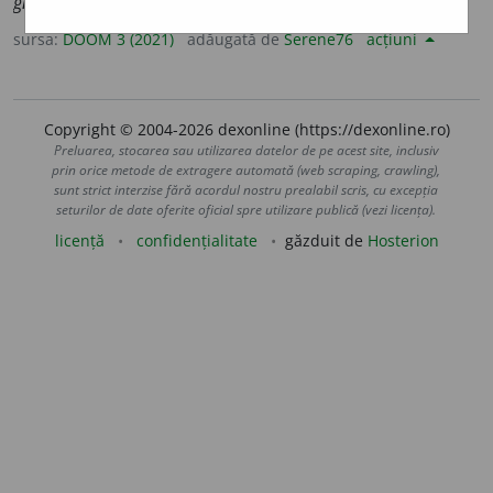
gn
o
stice
sursa:
DOOM 3 (2021)
adăugată de
Serene76
acțiuni
Copyright © 2004-2026 dexonline (https://dexonline.ro)
Preluarea, stocarea sau utilizarea datelor de pe acest site, inclusiv
prin orice metode de extragere automată (web scraping, crawling),
sunt strict interzise fără acordul nostru prealabil scris, cu excepția
seturilor de date oferite oficial spre utilizare publică (vezi licența).
licență
confidențialitate
găzduit de
Hosterion