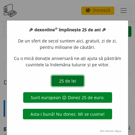
Donează
savings
®
®
🎉 dexonline
împlinește 25 de ani 🎉
caută
clear
search
De un sfert de secol suntem aici, gratuit, zi de zi,
opțiuni
pentru milioane de căutări.
Cu o mică donație aniversară ne-ați ajuta să păstrăm
cuvintele la îndemâna tuturor și pe viitor.
definiții (1)
Definiția cu ID-ul 1326461:
Ortografice DOOM
gn
o
stic
adj.
m.
,
s.
m.
,
pl.
gn
o
stici
;
adj.
f.
,
s.
f.
gn
o
stică
,
pl.
Am donat deja.