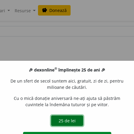
Donează
savings
ari
Resurse
®
🎉 dexonline
împlinește 25 de ani 🎉
De un sfert de secol suntem aici, gratuit, zi de zi, pentru
milioane de căutări.
Cu o mică donație aniversară ne-ați ajuta să păstrăm
cuvintele la îndemâna tuturor și pe viitor.
,
s. m.
și
f.
1.
Adj.
Care aparține gnosticismului, privitor 
la gnosticism, susține gnosticismul. – Din
fr.
gnostique.