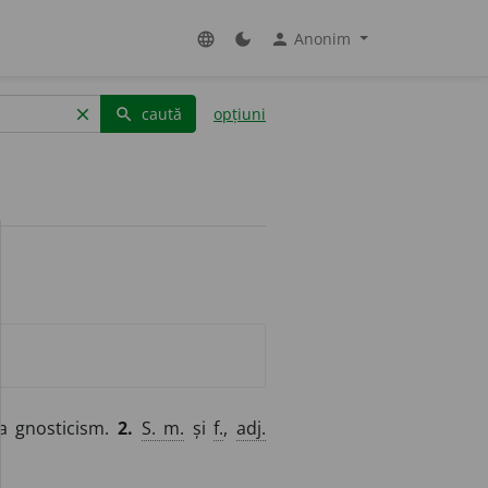
Anonim
language
dark_mode
person
caută
opțiuni
clear
search
la gnosticism.
2.
S. m.
și
f.
,
adj.