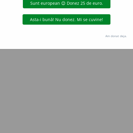
all
acțiuni
Copyright © 2004-2026 dexonline (https://dexonline.ro)
area datelor de pe acest site, inclusiv prin orice metode de extragere automată (web s
Am donat deja.
dul nostru prealabil scris, cu excepția seturilor de date oferite oficial spre utilizare pub
licență
confidențialitate
găzduit de
Hosterion