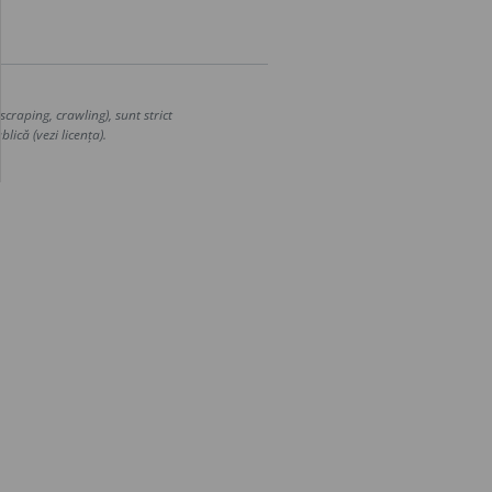
craping, crawling), sunt strict
lică (vezi licența).