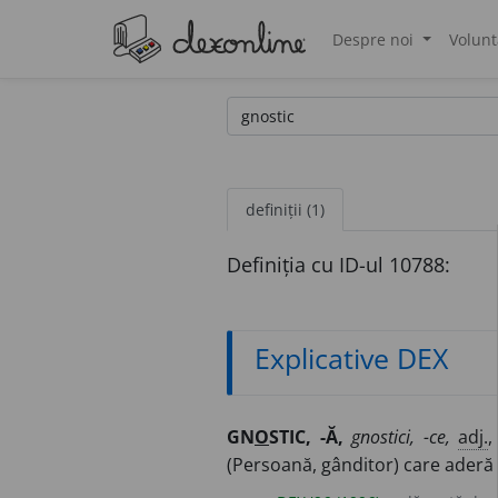
Despre noi
Volunt
®
definiții (1)
Definiția cu ID-ul 10788:
Explicative DEX
GN
O
STIC, -Ă,
gnostici, -ce,
adj.
(Persoană, gânditor) care aderă 