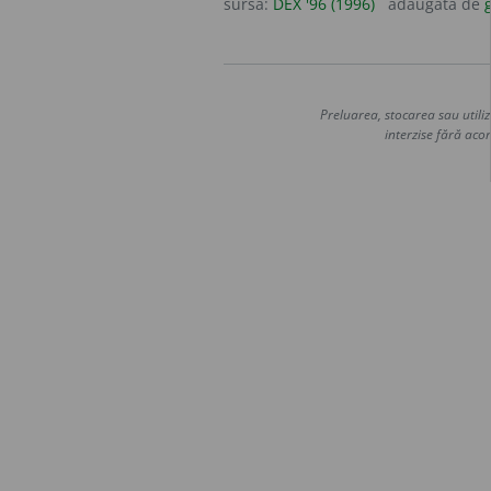
sursa:
DEX '96 (1996)
adăugată de
g
Preluarea, stocarea sau utiliz
interzise fără acor