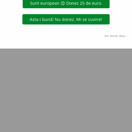
Copyright © 2004-2026 dexonline (https://dexonline.ro)
area datelor de pe acest site, inclusiv prin orice metode de extragere automată (web s
dul nostru prealabil scris, cu excepția seturilor de date oferite oficial spre utilizare pub
Am donat deja.
licență
confidențialitate
găzduit de
Hosterion