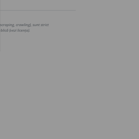
craping, crawling), sunt strict
lică (vezi licența).