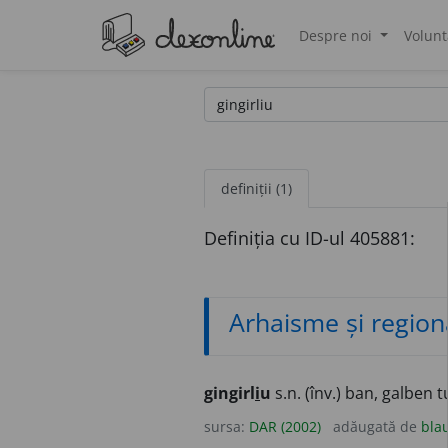
Despre noi
Volunt
®
definiții (1)
Definiția cu ID-ul 405881:
Arhaisme și region
gingirl
i
u
s.n. (înv.) ban, galben 
sursa:
DAR (2002)
adăugată de
bla