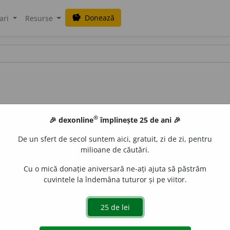
Donează
savings
ari
Resurse
®
🎉 dexonline
împlinește 25 de ani 🎉
De un sfert de secol suntem aici, gratuit, zi de zi, pentru
milioane de căutări.
alisme
Cu o mică donație aniversară ne-ați ajuta să păstrăm
cuvintele la îndemâna tuturor și pe viitor.
turcesc (de valoare).
urb.
acțiuni