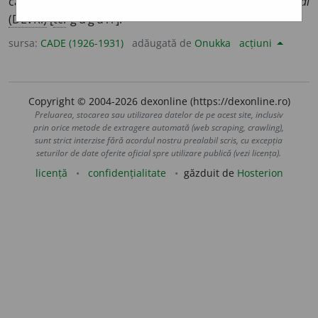
caimac:
și de la mine o cafea gingirlie... pentru Efendi
(DLVR.)
[
tc.
ğüğüli
].
sursa:
CADE (1926-1931)
adăugată de
Onukka
acțiuni
Copyright © 2004-2026 dexonline (https://dexonline.ro)
Preluarea, stocarea sau utilizarea datelor de pe acest site, inclusiv
prin orice metode de extragere automată (web scraping, crawling),
sunt strict interzise fără acordul nostru prealabil scris, cu excepția
seturilor de date oferite oficial spre utilizare publică (vezi licența).
licență
confidențialitate
găzduit de
Hosterion