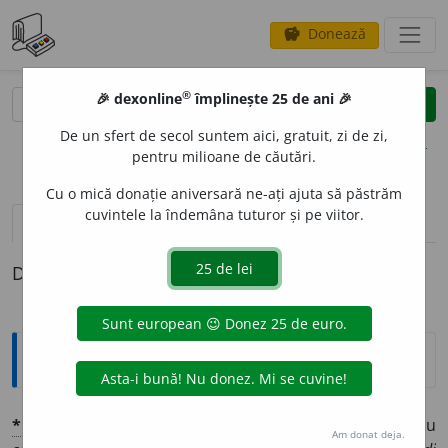
Donează
savings
®
®
🎉 dexonline
împlinește 25 de ani 🎉
caută
clear
search
De un sfert de secol suntem aici, gratuit, zi de zi,
opțiuni
pentru milioane de căutări.
Cu o mică donație aniversară ne-ați ajuta să păstrăm
cuvintele la îndemâna tuturor și pe viitor.
definiții (1)
Definiția cu ID-ul 1376288:
Explicative DEX
*
GINGIRL
I
U
adj.
Cafea gingirlie
, cafea turcească cu
Am donat deja.