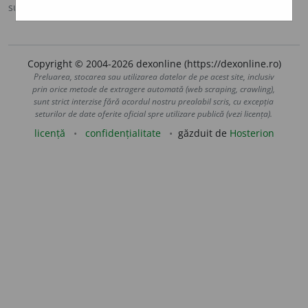
sursa:
DOOM 2 (2005)
adăugată de
raduborza
acțiuni
Copyright © 2004-2026 dexonline (https://dexonline.ro)
Preluarea, stocarea sau utilizarea datelor de pe acest site, inclusiv
prin orice metode de extragere automată (web scraping, crawling),
sunt strict interzise fără acordul nostru prealabil scris, cu excepția
seturilor de date oferite oficial spre utilizare publică (vezi licența).
licență
confidențialitate
găzduit de
Hosterion