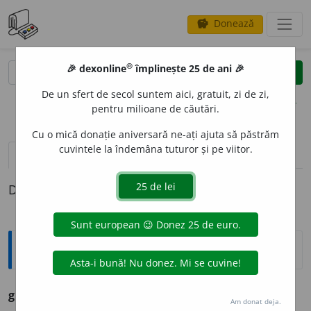
Donează
savings
®
®
🎉 dexonline
împlinește 25 de ani 🎉
caută
clear
search
De un sfert de secol suntem aici, gratuit, zi de zi,
opțiuni
pentru milioane de căutări.
Cu o mică donație aniversară ne-ați ajuta să păstrăm
cuvintele la îndemâna tuturor și pe viitor.
definiții (1)
Definiția cu ID-ul 759363:
Ortografice DOOM
gingirl
i
e
(
înv.
)
adj.
f.
,
pl.
gingirl
i
i
Am donat deja.