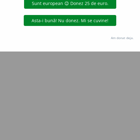
Copyright © 2004-2026 dexonline (https://dexonline.ro)
area datelor de pe acest site, inclusiv prin orice metode de extragere automată (web s
dul nostru prealabil scris, cu excepția seturilor de date oferite oficial spre utilizare pub
Am donat deja.
licență
confidențialitate
găzduit de
Hosterion