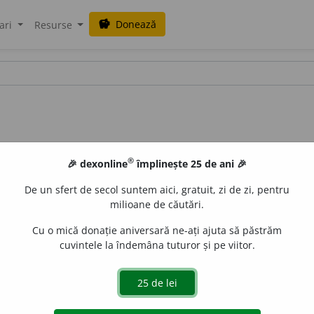
Donează
savings
ari
Resurse
®
🎉 dexonline
împlinește 25 de ani 🎉
De un sfert de secol suntem aici, gratuit, zi de zi, pentru
milioane de căutări.
Cu o mică donație aniversară ne-ați ajuta să păstrăm
cuvintele la îndemâna tuturor și pe viitor.
 de
Onukka
acțiuni