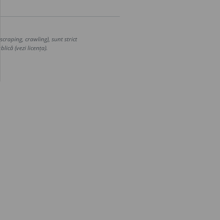
craping, crawling), sunt strict
lică (vezi licența).