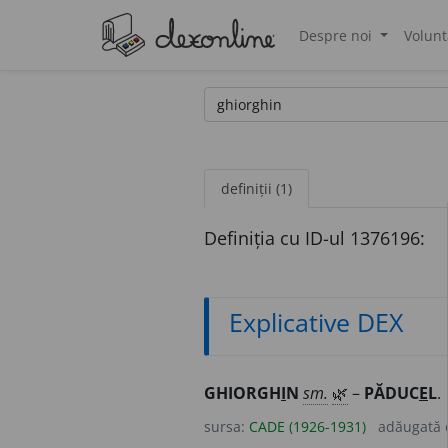
Despre noi
Volunt
®
definiții (1)
Definiția cu ID-ul 1376196:
Explicative DEX
GHIORGH
I
N
sm.
🌿
–
PĂDUC
E
L
.
sursa:
CADE (1926-1931)
adăugată