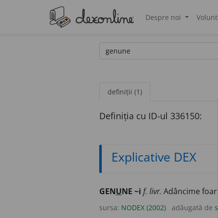
Despre noi
Volunt
®
definiții (1)
Definiția cu ID-ul 336150:
Explicative DEX
GEN
U
NE ~i
f. livr.
Adâncime foarte
sursa:
NODEX (2002)
adăugată de
s