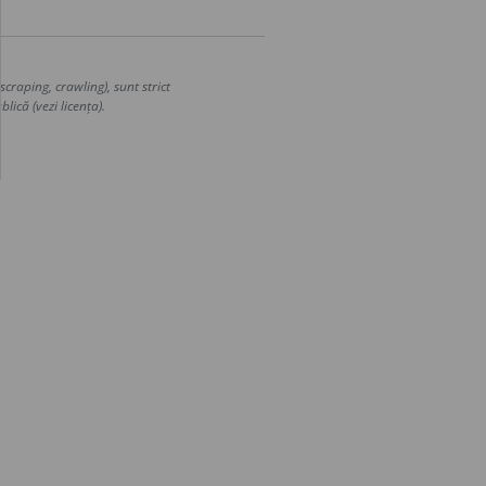
craping, crawling), sunt strict
lică (vezi licența).