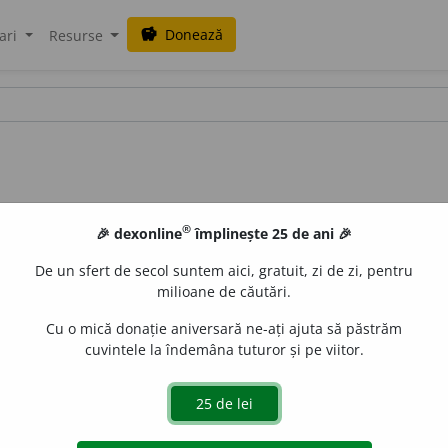
Donează
savings
ari
Resurse
®
🎉 dexonline
împlinește 25 de ani 🎉
De un sfert de secol suntem aici, gratuit, zi de zi, pentru
milioane de căutări.
Cu o mică donație aniversară ne-ați ajuta să păstrăm
cuvintele la îndemâna tuturor și pe viitor.
 mare; prăpastie; abis; neant. /<lat.
gyro, ~onis
iveco
acțiuni