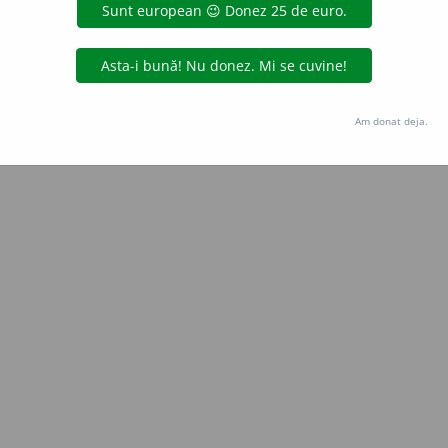
Copyright © 2004-2026 dexonline (https://dexonline.ro)
area datelor de pe acest site, inclusiv prin orice metode de extragere automată (web s
dul nostru prealabil scris, cu excepția seturilor de date oferite oficial spre utilizare pub
Am donat deja.
licență
confidențialitate
găzduit de
Hosterion