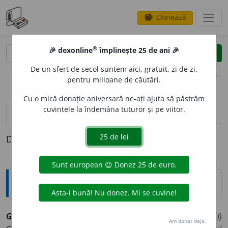
Donează
savings
®
®
🎉 dexonline
împlinește 25 de ani 🎉
caută
clear
search
De un sfert de secol suntem aici, gratuit, zi de zi,
opțiuni
pentru milioane de căutări.
Cu o mică donație aniversară ne-ați ajuta să păstrăm
cuvintele la îndemâna tuturor și pe viitor.
definiții (1)
Definiția cu ID-ul 336085:
Explicative DEX
GEL
I
V ~ă (~i, ~e)
(despre materiale de construcție, roci)
Am donat deja.