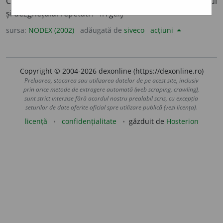
Care se dezagregă relativ ușor sub acțiunea înghețului
și dezghețului repetat. /<fr.
gélif
sursa:
NODEX (2002)
adăugată de
siveco
acțiuni
Copyright © 2004-2026 dexonline (https://dexonline.ro)
Preluarea, stocarea sau utilizarea datelor de pe acest site, inclusiv
prin orice metode de extragere automată (web scraping, crawling),
sunt strict interzise fără acordul nostru prealabil scris, cu excepția
seturilor de date oferite oficial spre utilizare publică (vezi licența).
licență
confidențialitate
găzduit de
Hosterion