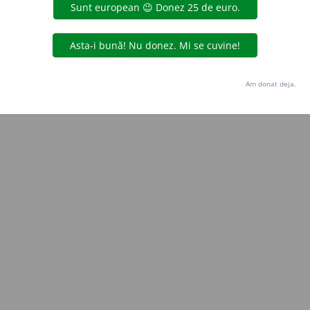
de
blaurb.
acțiuni
Copyright © 2004-2026 dexonline (https://dexonline.ro)
area datelor de pe acest site, inclusiv prin orice metode de extragere automată (web s
Am donat deja.
dul nostru prealabil scris, cu excepția seturilor de date oferite oficial spre utilizare pub
licență
confidențialitate
găzduit de
Hosterion