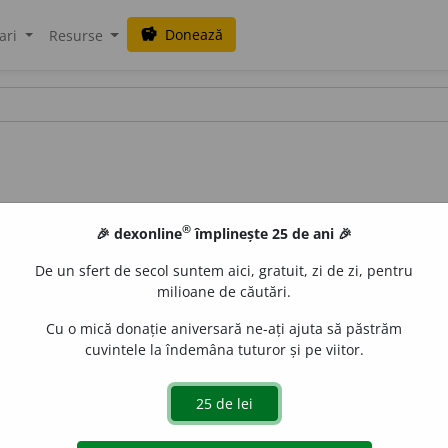
Donează
savings
ari
Resurse
®
🎉 dexonline
împlinește 25 de ani 🎉
De un sfert de secol suntem aici, gratuit, zi de zi, pentru
milioane de căutări.
Cu o mică donație aniversară ne-ați ajuta să păstrăm
cuvintele la îndemâna tuturor și pe viitor.
nt, prost, netot. –
Var.
genabet.
Tc.
cenabet
„om necurat” (Șei
t,
bg.
dženabet.