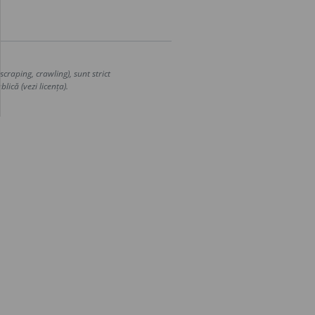
craping, crawling), sunt strict
lică (vezi licența).