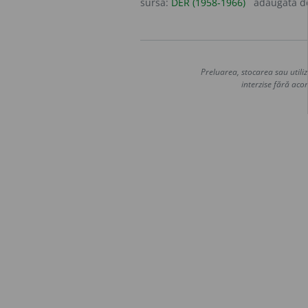
sursa:
DER (1958-1966)
adăugată 
Preluarea, stocarea sau utiliz
interzise fără acor