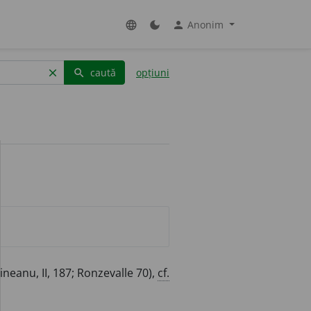
Anonim
language
dark_mode
person
caută
opțiuni
clear
search
neanu, II, 187; Ronzevalle 70),
cf.