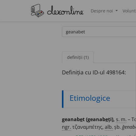
Despre noi
Volunt
®
definiții (1)
Definiția cu ID-ul 498164:
Etimologice
geanab
e
t (geanab
e
ți),
s. m.
– To
ngr.
τζαναμπέτης,
alb.
șb.
ğenabe