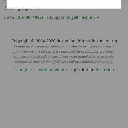
scurgerea apei de ploaie, de obicei bogat ornamentat. –
Din
fr.
gargouille.
sursa:
DEX '96 (1996)
adăugată de
gall
acțiuni
Copyright © 2004-2026 dexonline (https://dexonline.ro)
Preluarea, stocarea sau utilizarea datelor de pe acest site, inclusiv
prin orice metode de extragere automată (web scraping, crawling),
sunt strict interzise fără acordul nostru prealabil scris, cu excepția
seturilor de date oferite oficial spre utilizare publică (vezi licența).
licență
confidențialitate
găzduit de
Hosterion