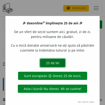
Donează
savings
®
®
🎉 dexonline
împlinește 25 de ani 🎉
caută
clear
search
De un sfert de secol suntem aici, gratuit, zi de zi,
opțiuni
pentru milioane de căutări.
Cu o mică donație aniversară ne-ați ajuta să păstrăm
cuvintele la îndemâna tuturor și pe viitor.
definiții (1)
Definiția cu ID-ul 9721:
Explicative DEX
GARG
U
I,
garguie,
s. n.
Jgheab sau burlan scurt pentru
Am donat deja.