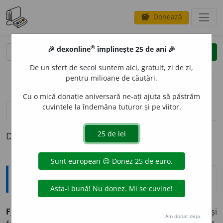
Donează
savings
®
®
🎉 dexonline
împlinește 25 de ani 🎉
caută
clear
search
De un sfert de secol suntem aici, gratuit, zi de zi,
opțiuni
pentru milioane de căutări.
Cu o mică donație aniversară ne-ați ajuta să păstrăm
cuvintele la îndemâna tuturor și pe viitor.
pronunție
(50)
volume_up
definiții (1)
Definiția cu ID-ul 185032:
Sinonime
F
U
RIE
s. înverșunare, mânie, (rar) înfuriere, (pop. și
Am donat deja.