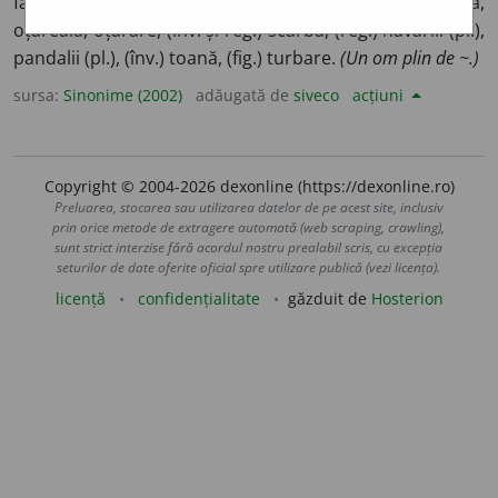
fam.) năduf, (pop.) îndrăcire, năbădăi (pl.), obidă,
oțăreală, oțărâre, (înv. și reg.) scârbă, (reg.) năvârlii (pl.),
pandalii (pl.), (înv.) toană, (fig.) turbare.
(Un om plin de ~.)
sursa:
Sinonime (2002)
adăugată de
siveco
acțiuni
Copyright © 2004-2026 dexonline (https://dexonline.ro)
Preluarea, stocarea sau utilizarea datelor de pe acest site, inclusiv
prin orice metode de extragere automată (web scraping, crawling),
sunt strict interzise fără acordul nostru prealabil scris, cu excepția
seturilor de date oferite oficial spre utilizare publică (vezi licența).
licență
confidențialitate
găzduit de
Hosterion