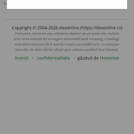
sursa:
MDA2 (2010)
adăugată de
blaurb.
acțiuni
Copyright © 2004-2026 dexonline (https://dexonline.ro)
Preluarea, stocarea sau utilizarea datelor de pe acest site, inclusiv
prin orice metode de extragere automată (web scraping, crawling),
sunt strict interzise fără acordul nostru prealabil scris, cu excepția
seturilor de date oferite oficial spre utilizare publică (vezi licența).
licență
confidențialitate
găzduit de
Hosterion