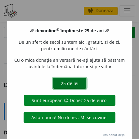
Donează
savings
®
®
🎉 dexonline
împlinește 25 de ani 🎉
caută
clear
search
De un sfert de secol suntem aici, gratuit, zi de zi,
opțiuni
pentru milioane de căutări.
Cu o mică donație aniversară ne-ați ajuta să păstrăm
cuvintele la îndemâna tuturor și pe viitor.
definiții (1)
Definiția cu ID-ul 1104367:
Explicative DEX
fum
e
ie
sf
vz
femeie
Am donat deja.