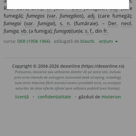
aburi.
Lat.
fŭmĭgāre
(Pușcariu 670; Candrea-Dens., 678;
REW 3570; DAR),
cf.
fum.
–
Der.
fumegător,
adj.
(care
fumegă);
fumegos
(
var.
fumegăios
),
adj.
(care fumegă);
fumegai
(
var.
fumigai
),
s. n.
(fumăraie). –
Der.
neol.
fumiga,
vb.
(a fumiga);
fumigați(un)e,
s. f.
, din
fr.
sursa:
DER (1958-1966)
adăugată de
blaurb.
acțiuni
Copyright © 2004-2026 dexonline (https://dexonline.ro)
Preluarea, stocarea sau utilizarea datelor de pe acest site, inclusiv
prin orice metode de extragere automată (web scraping, crawling),
sunt strict interzise fără acordul nostru prealabil scris, cu excepția
seturilor de date oferite oficial spre utilizare publică (vezi licența).
licență
confidențialitate
găzduit de
Hosterion