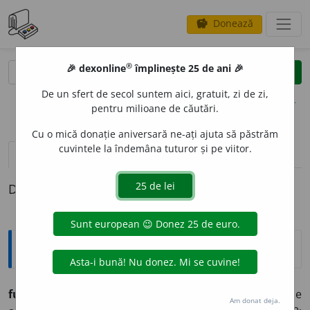
Donează
savings
®
®
🎉 dexonline
împlinește 25 de ani 🎉
caută
clear
search
De un sfert de secol suntem aici, gratuit, zi de zi,
opțiuni
pentru milioane de căutări.
Cu o mică donație aniversară ne-ați ajuta să păstrăm
cuvintele la îndemâna tuturor și pe viitor.
definiții (1)
Definiția cu ID-ul 497958:
Etimologice
fumeg
a
(-g, fumeg
a
t),
vb.
–
1.
A scoate fum. –
2.
A face
Am donat deja.