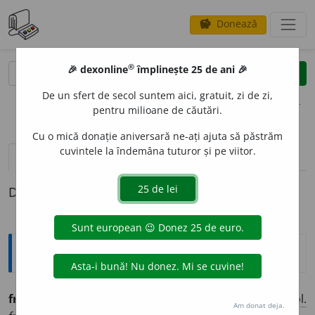
Donează
savings
®
®
🎉 dexonline
împlinește 25 de ani 🎉
caută
clear
search
De un sfert de secol suntem aici, gratuit, zi de zi,
opțiuni
pentru milioane de căutări.
Cu o mică donație aniversară ne-ați ajuta să păstrăm
cuvintele la îndemâna tuturor și pe viitor.
definiții (1)
Definiția cu ID-ul 762228:
Ortografice DOOM
fructu
o
s
(-tu-os)
adj.
m.
,
pl.
fructu
o
și;
f.
fructuo
a
să,
pl.
Am donat deja.