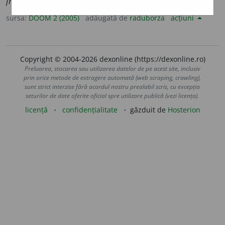
fructuo
a
se
sursa:
DOOM 2 (2005)
adăugată de
raduborza
acțiuni
Copyright © 2004-2026 dexonline (https://dexonline.ro)
Preluarea, stocarea sau utilizarea datelor de pe acest site, inclusiv
prin orice metode de extragere automată (web scraping, crawling),
sunt strict interzise fără acordul nostru prealabil scris, cu excepția
seturilor de date oferite oficial spre utilizare publică (vezi licența).
licență
confidențialitate
găzduit de
Hosterion