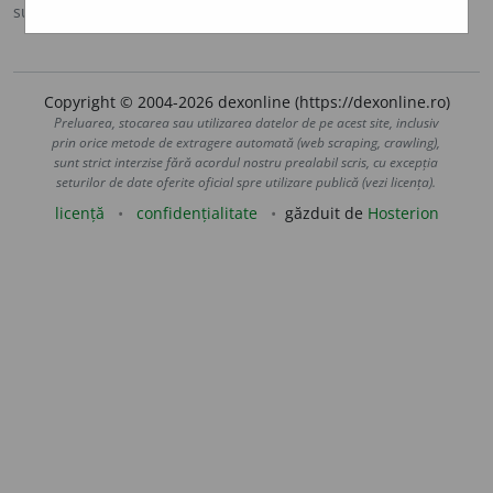
sursa:
Sinonime (2002)
adăugată de
siveco
acțiuni
Copyright © 2004-2026 dexonline (https://dexonline.ro)
Preluarea, stocarea sau utilizarea datelor de pe acest site, inclusiv
prin orice metode de extragere automată (web scraping, crawling),
sunt strict interzise fără acordul nostru prealabil scris, cu excepția
seturilor de date oferite oficial spre utilizare publică (vezi licența).
licență
confidențialitate
găzduit de
Hosterion