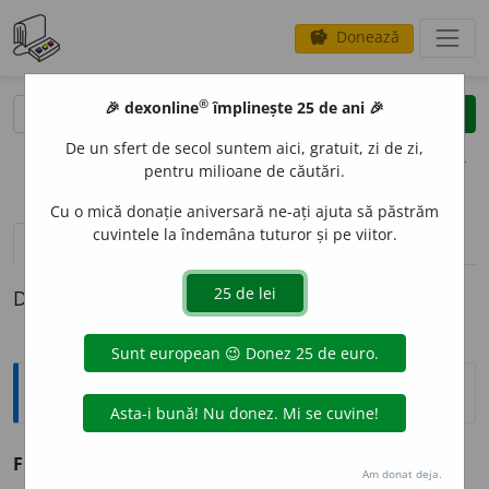
Donează
savings
®
®
🎉 dexonline
împlinește 25 de ani 🎉
caută
clear
search
De un sfert de secol suntem aici, gratuit, zi de zi,
opțiuni
pentru milioane de căutări.
Cu o mică donație aniversară ne-ați ajuta să păstrăm
cuvintele la îndemâna tuturor și pe viitor.
pronunție
(3)
volume_up
definiții (1)
Definiția cu ID-ul 184870:
Sinonime
FRUCTIFIC
A
vb. v.
concretiza, finaliza.
Am donat deja.