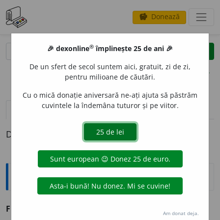
Donează
savings
®
®
🎉 dexonline
împlinește 25 de ani 🎉
caută
clear
search
De un sfert de secol suntem aici, gratuit, zi de zi,
opțiuni
pentru milioane de căutări.
Cu o mică donație aniversară ne-ați ajuta să păstrăm
cuvintele la îndemâna tuturor și pe viitor.
pronunție
(9)
volume_up
definiții (1)
Definiția cu ID-ul 1343933:
Explicative DEX
FR
I
GURI
👉
FRIG
4 – 5.
Am donat deja.