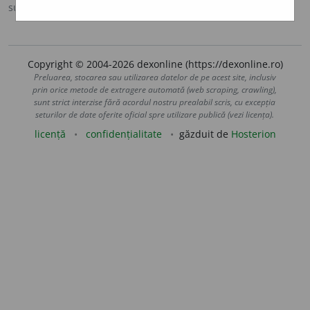
sursa:
CADE (1926-1931)
adăugată de
Onukka
acțiuni
Copyright © 2004-2026 dexonline (https://dexonline.ro)
Preluarea, stocarea sau utilizarea datelor de pe acest site, inclusiv
prin orice metode de extragere automată (web scraping, crawling),
sunt strict interzise fără acordul nostru prealabil scris, cu excepția
seturilor de date oferite oficial spre utilizare publică (vezi licența).
licență
confidențialitate
găzduit de
Hosterion