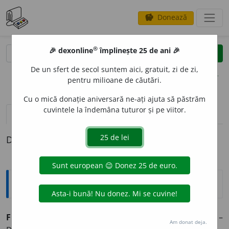
Donează
savings
®
®
🎉 dexonline
împlinește 25 de ani 🎉
caută
clear
search
De un sfert de secol suntem aici, gratuit, zi de zi,
opțiuni
pentru milioane de căutări.
Cu o mică donație aniversară ne-ați ajuta să păstrăm
cuvintele la îndemâna tuturor și pe viitor.
definiții (1)
Definiția cu ID-ul 24664:
Explicative DEX
FRIG
I
D, -Ă,
frigizi, -de,
adj.
Care suferă de frigiditate. –
Am donat deja.