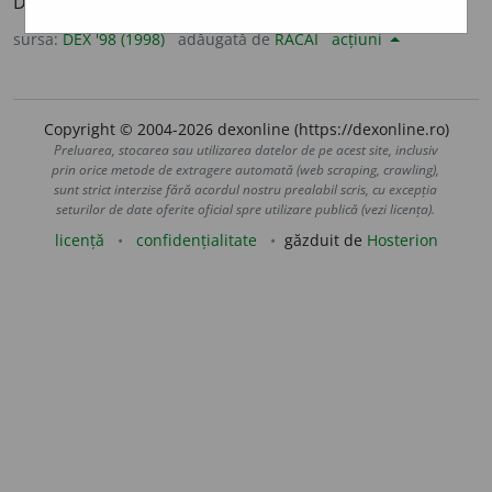
Din
fr.
frigide,
lat.
frigidus.
sursa:
DEX '98 (1998)
adăugată de
RACAI
acțiuni
Copyright © 2004-2026 dexonline (https://dexonline.ro)
Preluarea, stocarea sau utilizarea datelor de pe acest site, inclusiv
prin orice metode de extragere automată (web scraping, crawling),
sunt strict interzise fără acordul nostru prealabil scris, cu excepția
seturilor de date oferite oficial spre utilizare publică (vezi licența).
licență
confidențialitate
găzduit de
Hosterion