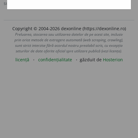
sursa:
DOOM 2 (2005)
adăugată de
raduborza
acțiuni
Copyright © 2004-2026 dexonline (https://dexonline.ro)
Preluarea, stocarea sau utilizarea datelor de pe acest site, inclusiv
prin orice metode de extragere automată (web scraping, crawling),
sunt strict interzise fără acordul nostru prealabil scris, cu excepția
seturilor de date oferite oficial spre utilizare publică (vezi licența).
licență
confidențialitate
găzduit de
Hosterion