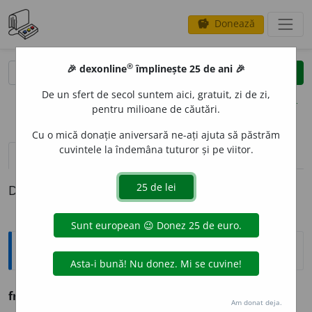
Donează
savings
®
®
🎉 dexonline
împlinește 25 de ani 🎉
caută
clear
search
De un sfert de secol suntem aici, gratuit, zi de zi,
opțiuni
pentru milioane de căutări.
Cu o mică donație aniversară ne-ați ajuta să păstrăm
cuvintele la îndemâna tuturor și pe viitor.
pronunție
(18)
volume_up
definiții (1)
Definiția cu ID-ul 761981:
Ortografice DOOM
fragment
a
re
s. f.
,
g.-d.
art.
fragment
ă
rii;
pl.
fragment
ă
ri
Am donat deja.