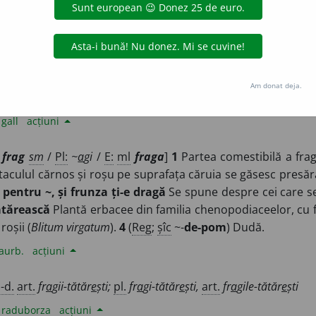
¶
2 ~-
TĂTĂR
(
E
)
A
SCĂ
, plantă ierboasă, cu fructe roșii pe ca
ag
a,
pl.
din f
ragu
m].
 de
Onukka
acțiuni
Am donat deja.
.-d.
art.
fragii-tătăr
e
ști
;
pl.
fragi-tătăr
e
ști
e
gall
acțiuni
frag
sm
/
Pl:
~
a
gi
/
E:
ml
fraga
]
1
Partea comestibilă a frag
aculul cărnos și roșu pe suprafața căruia se găsesc presăr
u
pentru ~, și frunza ți-e dragă
Se spune despre cei care s
ătărească
Plantă erbacee din familia chenopodiaceelor, cu fr
roșii (
Blitum virgatum
).
4
(
Reg
;
șîc
~-
de-pom
) Dudă.
aurb.
acțiuni
.-d.
art.
fr
a
gii-tătăr
e
ști;
pl.
fr
a
gi-tătăr
e
ști,
art.
fr
a
gile-tătăr
e
ști
e
raduborza
acțiuni