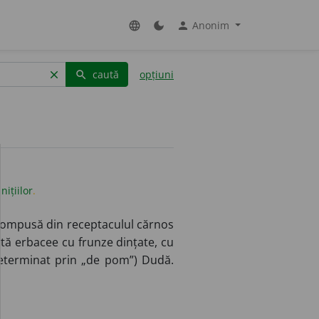
Anonim
language
dark_mode
person
caută
opțiuni
clear
search
nițiilor
.
 compusă din receptaculul cărnos
tă erbacee cu frunze dințate, cu
determinat prin „de pom”) Dudă.