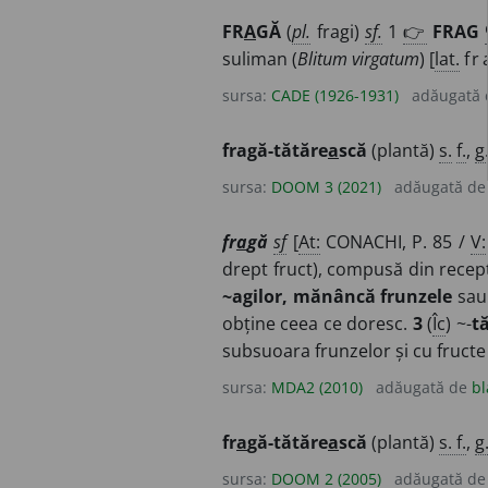
FR
A
GĂ
(
pl.
fragi)
sf.
1
👉
FRAG
suliman (
Blitum virgatum
) [
lat.
f
r
sursa:
CADE (1926-1931)
adăugată
fragă-tătăre
a
scă
(plantă)
s.
f.
,
g
sursa:
DOOM 3 (2021)
adăugată d
fr
a
gă
sf
[
At:
CONACHI, P. 85 /
V:
drept fruct), compusă din recept
~agilor, mănâncă frunzele
sa
obține ceea ce doresc.
3
(
Îc
) ~-
t
subsuoara frunzelor și cu fructe 
sursa:
MDA2 (2010)
adăugată de
bl
fr
a
gă-tătăre
a
scă
(plantă)
s. f.
,
g
sursa:
DOOM 2 (2005)
adăugată d