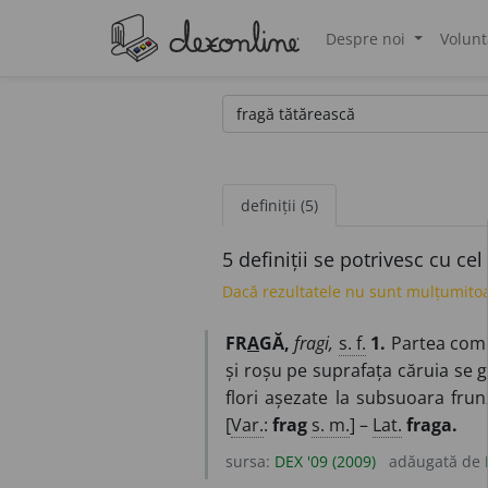
Despre noi
Volunt
®
definiții (5)
5 definiții se potrivesc cu ce
Dacă rezultatele nu sunt mulțumitoa
FR
A
GĂ,
fragi,
s. f.
1.
Partea comes
și roșu pe suprafața căruia se 
flori așezate la subsuoara frun
[
Var.
:
frag
s. m.
] –
Lat.
fraga.
sursa:
DEX '09 (2009)
adăugată de