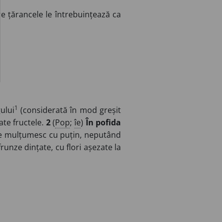
re țărancele le întrebuințează ca
1
ului
(considerată în mod greșit
ate fructele.
2
(
Pop
;
îe
)
În pofida
e mulțumesc cu puțin, neputând
unze dințate, cu flori așezate la