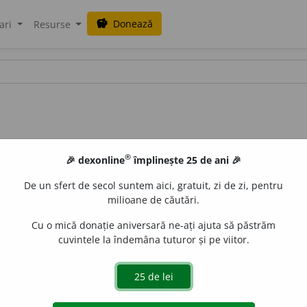
Donează
savings
ari
Resurse
®
🎉 dexonline
împlinește 25 de ani 🎉
l puțin două din cuvintele căutate
re, puteți căuta cuvintele separat sau puteți căuta
în tot textul defi
De un sfert de secol suntem aici, gratuit, zi de zi, pentru
milioane de căutări.
1
tibilă a fragului
(considerată în mod greșit drept fruct),
Cu o mică donație aniversară ne-ați ajuta să păstrăm
găsesc presărate fructele.
2.
Compus:
fragă-tătărească
= plan
cuvintele la îndemâna tuturor și pe viitor.
zelor și cu fructe roșii
(Blitum virgatum).
3.
(
Reg.
; uneori 
LauraGellner
acțiuni
+1 definiție identică
repeat