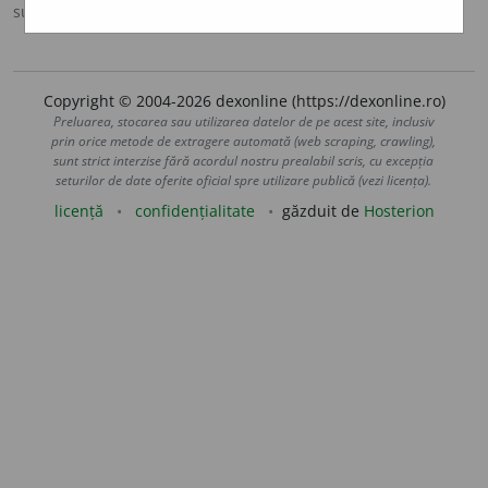
sursa:
MDA2 (2010)
adăugată de
blaurb.
acțiuni
Copyright © 2004-2026 dexonline (https://dexonline.ro)
Preluarea, stocarea sau utilizarea datelor de pe acest site, inclusiv
prin orice metode de extragere automată (web scraping, crawling),
sunt strict interzise fără acordul nostru prealabil scris, cu excepția
seturilor de date oferite oficial spre utilizare publică (vezi licența).
licență
confidențialitate
găzduit de
Hosterion