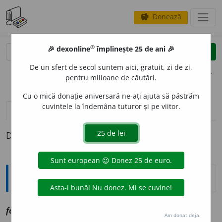
Donează
savings
®
®
🎉 dexonline
împlinește 25 de ani 🎉
caută
clear
search
De un sfert de secol suntem aici, gratuit, zi de zi,
opțiuni
pentru milioane de căutări.
Cu o mică donație aniversară ne-ați ajuta să păstrăm
cuvintele la îndemâna tuturor și pe viitor.
pronunție
(1)
volume_up
definiții (1)
Definiția cu ID-ul 1102010:
Explicative DEX
fotograf
a
v
vz
fotografia
Am donat deja.