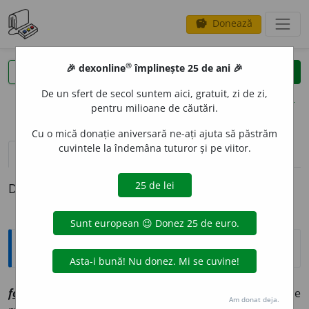
Donează
savings
®
®
🎉 dexonline
împlinește 25 de ani 🎉
caută
clear
search
De un sfert de secol suntem aici, gratuit, zi de zi,
opțiuni
pentru milioane de căutări.
Cu o mică donație aniversară ne-ați ajuta să păstrăm
cuvintele la îndemâna tuturor și pe viitor.
pronunție
(50)
volume_up
definiții (1)
Definiția cu ID-ul 1101692:
Explicative DEX
2
f
o
rum
sn
[
At:
DEX
/
Pl:
~uri
/
E:
fr
,
lat
forum
] Întrunire (de
Am donat deja.