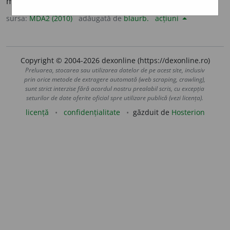
mare amploare și importanță).
sursa:
MDA2 (2010)
adăugată de
blaurb.
acțiuni
Copyright © 2004-2026 dexonline (https://dexonline.ro)
Preluarea, stocarea sau utilizarea datelor de pe acest site, inclusiv
prin orice metode de extragere automată (web scraping, crawling),
sunt strict interzise fără acordul nostru prealabil scris, cu excepția
seturilor de date oferite oficial spre utilizare publică (vezi licența).
licență
confidențialitate
găzduit de
Hosterion