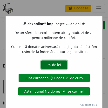
Donează
savings
®
®
🎉 dexonline
împlinește 25 de ani 🎉
caută
clear
search
De un sfert de secol suntem aici, gratuit, zi de zi,
opțiuni
pentru milioane de căutări.
Cu o mică donație aniversară ne-ați ajuta să păstrăm
cuvintele la îndemâna tuturor și pe viitor.
pronunție
(6)
volume_up
definiții (1)
Definiția cu ID-ul 1101086:
Explicative DEX
font
sn
vz
funt
Am donat deja.