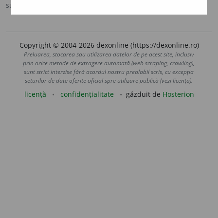
sursa:
MDA2 (2010)
adăugată de
blaurb.
acțiuni
Copyright © 2004-2026 dexonline (https://dexonline.ro)
Preluarea, stocarea sau utilizarea datelor de pe acest site, inclusiv
prin orice metode de extragere automată (web scraping, crawling),
sunt strict interzise fără acordul nostru prealabil scris, cu excepția
seturilor de date oferite oficial spre utilizare publică (vezi licența).
licență
confidențialitate
găzduit de
Hosterion