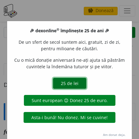
Donează
savings
®
®
🎉 dexonline
împlinește 25 de ani 🎉
caută
clear
search
De un sfert de secol suntem aici, gratuit, zi de zi,
opțiuni
pentru milioane de căutări.
Cu o mică donație aniversară ne-ați ajuta să păstrăm
cuvintele la îndemâna tuturor și pe viitor.
pronunție
(50)
volume_up
definiții (1)
Definiția cu ID-ul 1100884:
Explicative DEX
fond
a
t, ~ă
a
vz
fundat
Am donat deja.