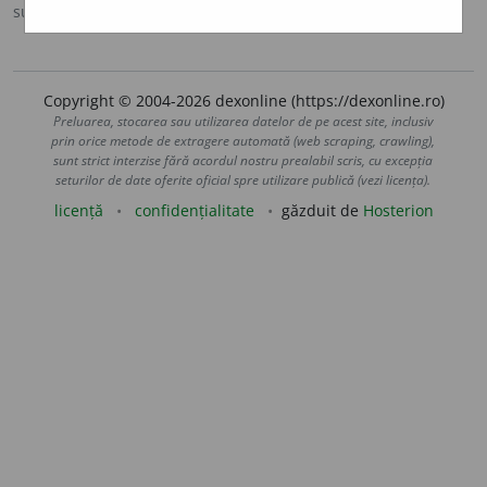
sursa:
MDA2 (2010)
adăugată de
blaurb.
acțiuni
Copyright © 2004-2026 dexonline (https://dexonline.ro)
Preluarea, stocarea sau utilizarea datelor de pe acest site, inclusiv
prin orice metode de extragere automată (web scraping, crawling),
sunt strict interzise fără acordul nostru prealabil scris, cu excepția
seturilor de date oferite oficial spre utilizare publică (vezi licența).
licență
confidențialitate
găzduit de
Hosterion