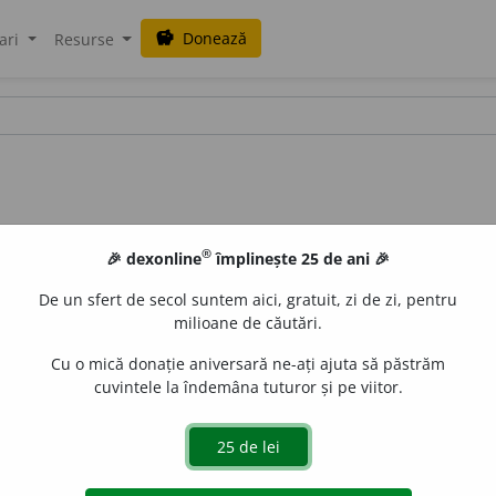
Donează
savings
ari
Resurse
®
🎉 dexonline
împlinește 25 de ani 🎉
De un sfert de secol suntem aici, gratuit, zi de zi, pentru
milioane de căutări.
Cu o mică donație aniversară ne-ați ajuta să păstrăm
cuvintele la îndemâna tuturor și pe viitor.
=
BĂRBĂN
O
C
.
 de
Onukka
acțiuni