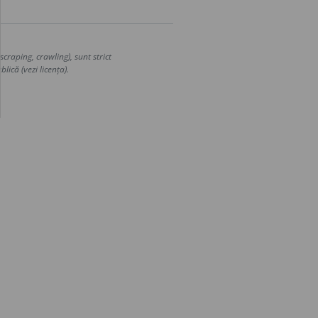
craping, crawling), sunt strict
lică (vezi licența).