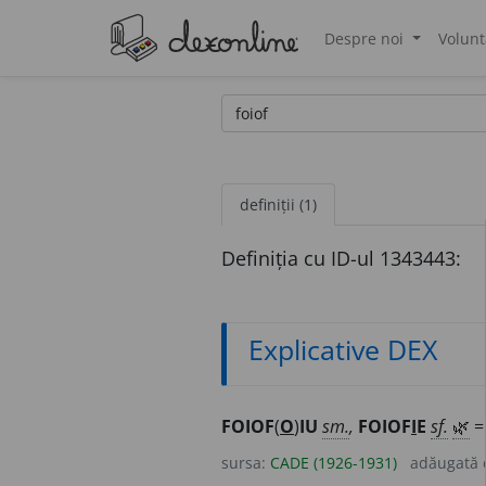
Despre noi
Volunt
®
definiții (1)
Definiția cu ID-ul 1343443:
Explicative DEX
FOIOF
(
O
)
IU
sm.
,
FOIOF
I
E
sf.
🌿
sursa:
CADE (1926-1931)
adăugată