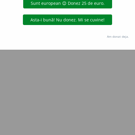
Copyright © 2004-2026 dexonline (https://dexonline.ro)
area datelor de pe acest site, inclusiv prin orice metode de extragere automată (web s
dul nostru prealabil scris, cu excepția seturilor de date oferite oficial spre utilizare pub
Am donat deja.
licență
confidențialitate
găzduit de
Hosterion