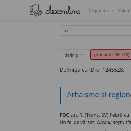
Despre noi
Volunt
®
pronunție
(50)
volume_up
definiții (1)
Definiția cu ID-ul 1245528:
Arhaisme și region
FOC
s.n.
1.
(
Trans.
SV) Febră cu 
Un fel de vărsat.
Cuconii noștri sin