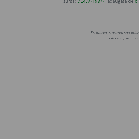
sursa:
DLRLV (1987)
adăugată de
bl
Preluarea, stocarea sau utiliz
interzise fără acor