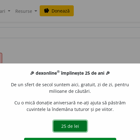
Donează
savings
ari
Resurse
®
🎉 dexonline
împlinește 25 de ani 🎉
De un sfert de secol suntem aici, gratuit, zi de zi, pentru
milioane de căutări.
alisme
Cu o mică donație aniversară ne-ați ajuta să păstrăm
cuvintele la îndemâna tuturor și pe viitor.
friguri.
Te-ai atins de soacra lui Pâtru si o lăsă pre ea focul și s
v
t cuprinși de foc.
PAT. 1742
, 229
. Etimologie:
lat.
focus.