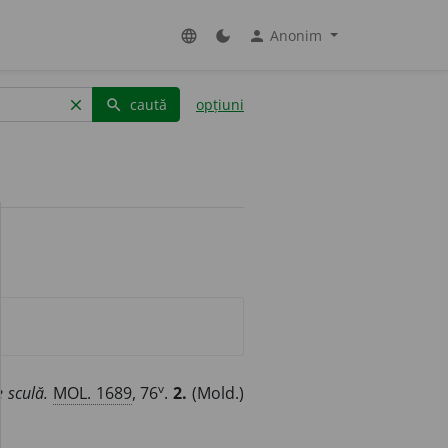
Anonim
language
dark_mode
person
caută
opțiuni
clear
search
v
e sculă.
MOL. 1689
, 76
.
2.
(Mold.)