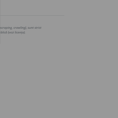
craping, crawling), sunt strict
lică (vezi licența).