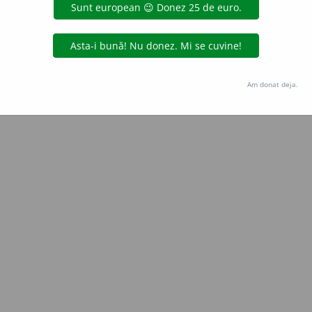
aurb.
acțiuni
Copyright © 2004-2026 dexonline (https://dexonline.ro)
area datelor de pe acest site, inclusiv prin orice metode de extragere automată (web s
Am donat deja.
dul nostru prealabil scris, cu excepția seturilor de date oferite oficial spre utilizare pub
licență
confidențialitate
găzduit de
Hosterion