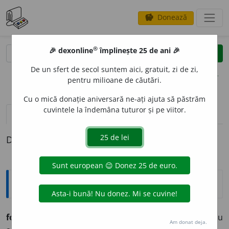
Donează
savings
®
®
🎉 dexonline
împlinește 25 de ani 🎉
caută
clear
search
De un sfert de secol suntem aici, gratuit, zi de zi,
opțiuni
pentru milioane de căutări.
Cu o mică donație aniversară ne-ați ajuta să păstrăm
cuvintele la îndemâna tuturor și pe viitor.
pronunție
(50)
volume_up
definiții (1)
Definiția cu ID-ul 497846:
Etimologice
fo
a
rte
adv.
– Determinativ pe lîngă un adjectv sau
Am donat deja.