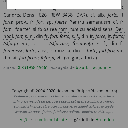
adverb care ajută la formarea superlativului absolut. –
Istr.
forte.
Lat.
fŏrte
„puternic, tare” (Pușcariu 634;
Candrea-Dens., 626; REW 3458; DAR),
cf.
alb.
fortë,
it.
forte,
prov.
,
fr.
fort,
sp.
fuerte.
Pentru semantism,
cf.
fr.
fort,
„foarte”, și folosirea
rom.
tare
cu același sens.
Der.
neol.
fort,
s. n.
, din
fr.
fort; forță,
s. f.
, din
fr.
force,
it.
forza;
(s)forța,
vb.
, din
it.
(s)forzare; fortăreață,
s. f.
, din
fr.
forteresse; forte,
adv.
, în muzică, din
it.
forte; fortifica,
vb.
,
din
lat.
fortificare; înforța,
vb.
(vulgar, a forța).
sursa:
DER (1958-1966)
adăugată de
blaurb.
acțiuni
Copyright © 2004-2026 dexonline (https://dexonline.ro)
Preluarea, stocarea sau utilizarea datelor de pe acest site, inclusiv
prin orice metode de extragere automată (web scraping, crawling),
sunt strict interzise fără acordul nostru prealabil scris, cu excepția
seturilor de date oferite oficial spre utilizare publică (vezi licența).
licență
confidențialitate
găzduit de
Hosterion