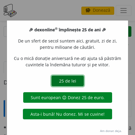
Donează
savings
®
®
🎉 dexonline
împlinește 25 de ani 🎉
caută
clear
search
De un sfert de secol suntem aici, gratuit, zi de zi,
opțiuni
pentru milioane de căutări.
Cu o mică donație aniversară ne-ați ajuta să păstrăm
cuvintele la îndemâna tuturor și pe viitor.
pronunție
(25)
volume_up
definiții (1)
Definiția cu ID-ul 1343120:
Explicative DEX
*FLEX
I
BIL
adj.
Mlădios, care se poate încovoia ușor, fără
Am donat deja.