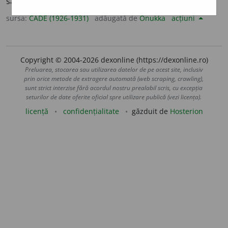
să se rupă;
Fig.
: spirit ~
¶
¶
contr.
I
NFLEX
I
BIL
.
sursa:
CADE (1926-1931)
adăugată de
Onukka
acțiuni
Copyright © 2004-2026 dexonline (https://dexonline.ro)
Preluarea, stocarea sau utilizarea datelor de pe acest site, inclusiv
prin orice metode de extragere automată (web scraping, crawling),
sunt strict interzise fără acordul nostru prealabil scris, cu excepția
seturilor de date oferite oficial spre utilizare publică (vezi licența).
licență
confidențialitate
găzduit de
Hosterion