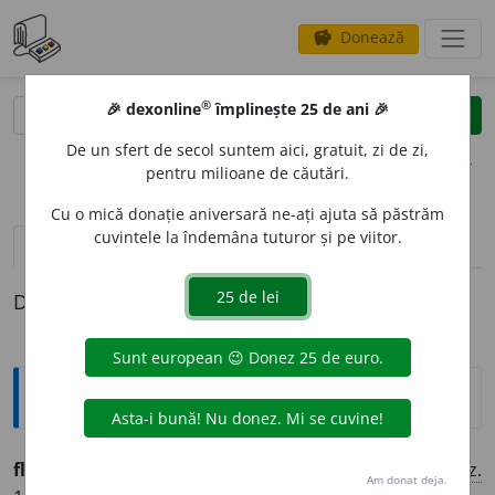
Donează
savings
®
®
🎉 dexonline
împlinește 25 de ani 🎉
caută
clear
search
De un sfert de secol suntem aici, gratuit, zi de zi,
opțiuni
pentru milioane de căutări.
Cu o mică donație aniversară ne-ați ajuta să păstrăm
cuvintele la îndemâna tuturor și pe viitor.
pronunție
(2)
volume_up
definiții (1)
Definiția cu ID-ul 1301832:
Ortografice DOOM
flat
a
(a ~)
vb.
,
ind.
prez.
1
sg.
flat
e
z
, 3
flate
a
ză
;
conj.
prez.
Am donat deja.