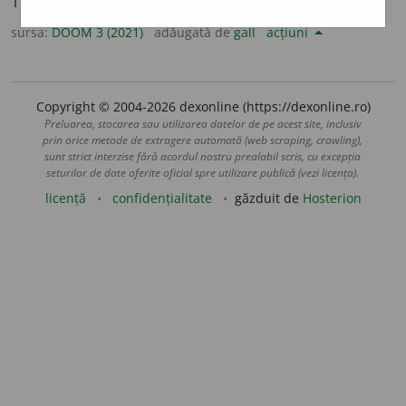
1
sg.
să flat
e
z
, 3
să flat
e
ze
sursa:
DOOM 3 (2021)
adăugată de
gall
acțiuni
Copyright © 2004-2026 dexonline (https://dexonline.ro)
Preluarea, stocarea sau utilizarea datelor de pe acest site, inclusiv
prin orice metode de extragere automată (web scraping, crawling),
sunt strict interzise fără acordul nostru prealabil scris, cu excepția
seturilor de date oferite oficial spre utilizare publică (vezi licența).
licență
confidențialitate
găzduit de
Hosterion