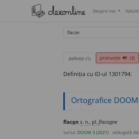
Despre noi
Volunt
®
pronunție
(3)
volume_up
definiții (1)
Definiția cu ID-ul 1301794:
Ortografice DOOM
flac
o
n
s.
n.
,
pl.
flaco
a
ne
sursa:
DOOM 3 (2021)
adăugată d