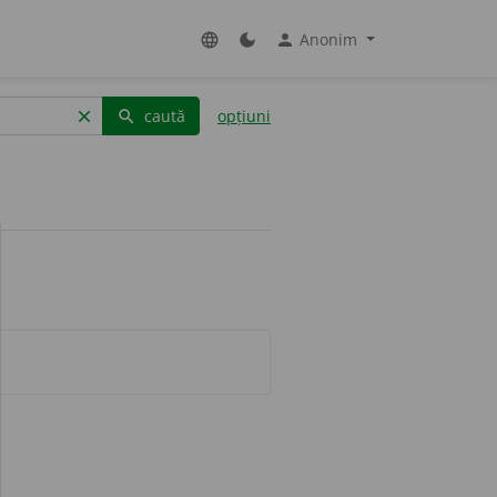
Anonim
language
dark_mode
person
caută
opțiuni
clear
search