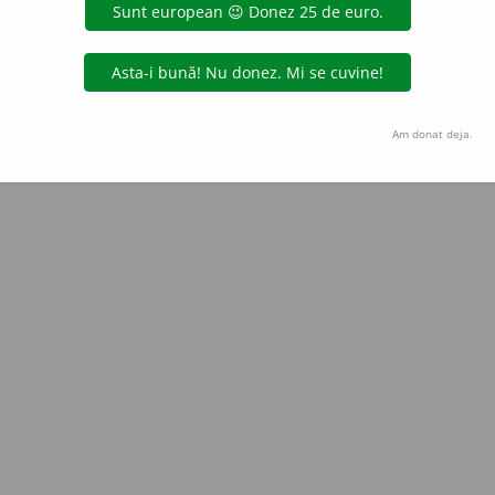
Copyright © 2004-2026 dexonline (https://dexonline.ro)
area datelor de pe acest site, inclusiv prin orice metode de extragere automată (web s
dul nostru prealabil scris, cu excepția seturilor de date oferite oficial spre utilizare pub
Am donat deja.
licență
confidențialitate
găzduit de
Hosterion