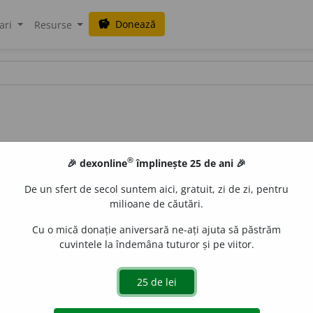
Donează
savings
ari
Resurse
®
🎉 dexonline
împlinește 25 de ani 🎉
De un sfert de secol suntem aici, gratuit, zi de zi, pentru
milioane de căutări.
Cu o mică donație aniversară ne-ați ajuta să păstrăm
cuvintele la îndemâna tuturor și pe viitor.
e
gall
acțiuni