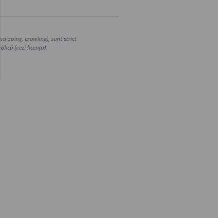
craping, crawling), sunt strict
lică (vezi licența).