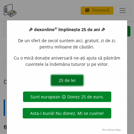
Donează
savings
®
®
🎉 dexonline
împlinește 25 de ani 🎉
caută
clear
search
De un sfert de secol suntem aici, gratuit, zi de zi,
opțiuni
pentru milioane de căutări.
Cu o mică donație aniversară ne-ați ajuta să păstrăm
cuvintele la îndemâna tuturor și pe viitor.
definiții (1)
Definiția cu ID-ul 761284:
Ortografice DOOM
f
i
u-miu/f
i
i-miu
(-tu, -su)
(
pop.
,
fam.
)
s. m.
+
adj. pr.
Am donat deja.