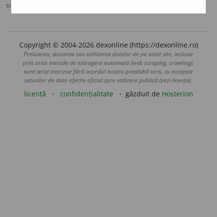
sursa:
DOOM 2 (2005)
adăugată de
raduborza
acțiuni
Copyright © 2004-2026 dexonline (https://dexonline.ro)
Preluarea, stocarea sau utilizarea datelor de pe acest site, inclusiv
prin orice metode de extragere automată (web scraping, crawling),
sunt strict interzise fără acordul nostru prealabil scris, cu excepția
seturilor de date oferite oficial spre utilizare publică (vezi licența).
licență
confidențialitate
găzduit de
Hosterion