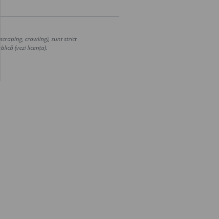
craping, crawling), sunt strict
lică (vezi licența).