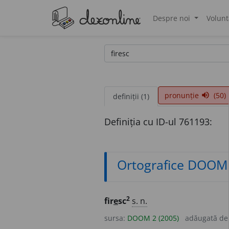
Despre noi
Volunt
®
pronunție
(50)
volume_up
definiții (1)
Definiția cu ID-ul 761193:
Ortografice DOOM
2
fir
e
sc
s. n.
sursa:
DOOM 2 (2005)
adăugată d