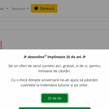
Donează
savings
ari
Resurse
®
🎉 dexonline
împlinește 25 de ani 🎉
De un sfert de secol suntem aici, gratuit, zi de zi, pentru
milioane de căutări.
Cu o mică donație aniversară ne-ați ajuta să păstrăm
cuvintele la îndemâna tuturor și pe viitor.
e
raduborza
acțiuni