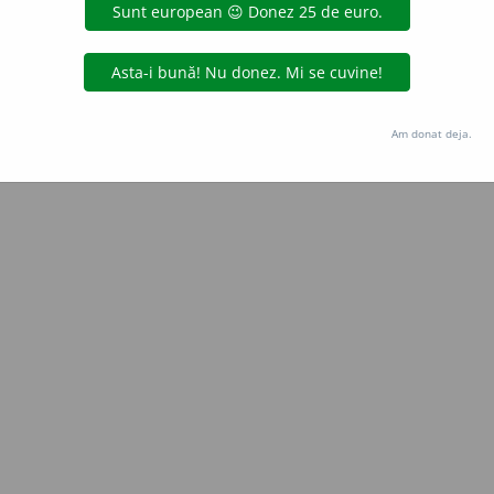
Copyright © 2004-2026 dexonline (https://dexonline.ro)
area datelor de pe acest site, inclusiv prin orice metode de extragere automată (web s
dul nostru prealabil scris, cu excepția seturilor de date oferite oficial spre utilizare pub
Am donat deja.
licență
confidențialitate
găzduit de
Hosterion