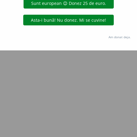
Copyright © 2004-2026 dexonline (https://dexonline.ro)
area datelor de pe acest site, inclusiv prin orice metode de extragere automată (web s
dul nostru prealabil scris, cu excepția seturilor de date oferite oficial spre utilizare pub
Am donat deja.
licență
confidențialitate
găzduit de
Hosterion