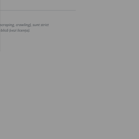
craping, crawling), sunt strict
lică (vezi licența).