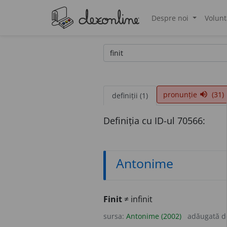
Despre noi
Volunt
®
pronunție
(31)
volume_up
definiții (1)
Definiția cu ID-ul 70566:
Antonime
Finit
≠ infinit
sursa:
Antonime (2002)
adăugată 