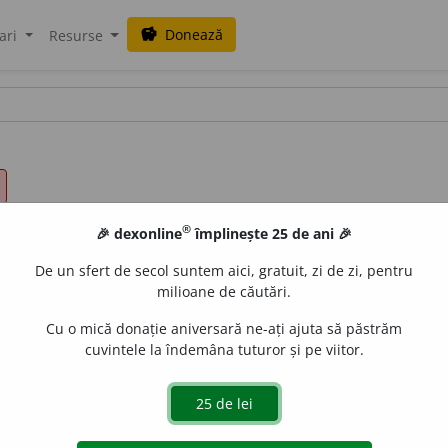
Donează
savings
ari
Resurse
®
🎉 dexonline
împlinește 25 de ani 🎉
De un sfert de secol suntem aici, gratuit, zi de zi, pentru
milioane de căutări.
Cu o mică donație aniversară ne-ați ajuta să păstrăm
cuvintele la îndemâna tuturor și pe viitor.
de
siveco
acțiuni