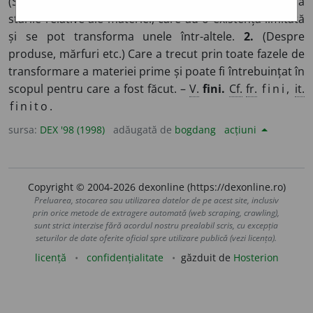
(Substantivat,
n.
) Categorie filozofică ce se referă la
stările relative ale materiei, care au o existență limitată
și se pot transforma unele într-altele.
2.
(Despre
produse, mărfuri etc.) Care a trecut prin toate fazele de
transformare a materiei prime și poate fi întrebuințat în
scopul pentru care a fost făcut. –
V.
fini.
Cf.
fr.
fini,
it.
finito.
sursa:
DEX '98 (1998)
adăugată de
bogdang
acțiuni
Copyright © 2004-2026 dexonline (https://dexonline.ro)
Preluarea, stocarea sau utilizarea datelor de pe acest site, inclusiv
prin orice metode de extragere automată (web scraping, crawling),
sunt strict interzise fără acordul nostru prealabil scris, cu excepția
seturilor de date oferite oficial spre utilizare publică (vezi licența).
licență
confidențialitate
găzduit de
Hosterion