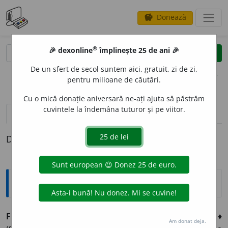
Donează
savings
®
®
🎉 dexonline
împlinește 25 de ani 🎉
caută
clear
search
De un sfert de secol suntem aici, gratuit, zi de zi,
opțiuni
pentru milioane de căutări.
Cu o mică donație aniversară ne-ați ajuta să păstrăm
cuvintele la îndemâna tuturor și pe viitor.
pronunție
(31)
volume_up
definiții (1)
Definiția cu ID-ul 40545:
Explicative DEX
FIN
I
T, -Ă,
finiți, -te,
adj.
1.
Care are o existență limitată. ♦
Am donat deja.