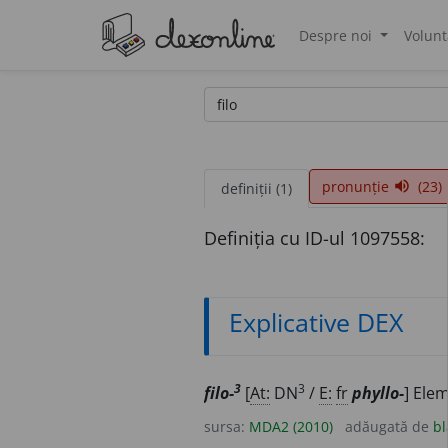
Despre noi
Volunt
®
pronunție
(23)
volume_up
definiții (1)
Definiția cu ID-ul 1097558:
Explicative DEX
3
3
filo-
[
At:
DN
/
E:
fr
phyllo-
] Ele
sursa:
MDA2 (2010)
adăugată de
bl