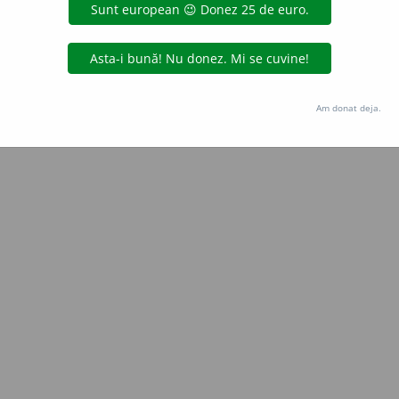
Copyright © 2004-2026 dexonline (https://dexonline.ro)
area datelor de pe acest site, inclusiv prin orice metode de extragere automată (web s
dul nostru prealabil scris, cu excepția seturilor de date oferite oficial spre utilizare pub
Am donat deja.
licență
confidențialitate
găzduit de
Hosterion