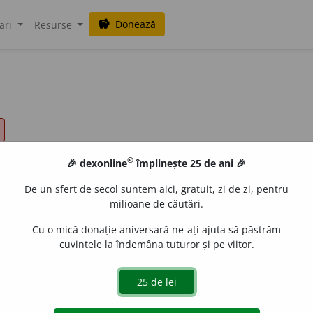
Donează
savings
ari
Resurse
®
🎉 dexonline
împlinește 25 de ani 🎉
De un sfert de secol suntem aici, gratuit, zi de zi, pentru
milioane de căutări.
Cu o mică donație aniversară ne-ați ajuta să păstrăm
cuvintele la îndemâna tuturor și pe viitor.
ment prim de compunere savantă cu semnificația:
1-2
(Referi
aurb.
acțiuni