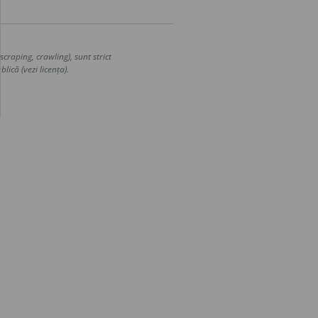
craping, crawling), sunt strict
lică (vezi licența).