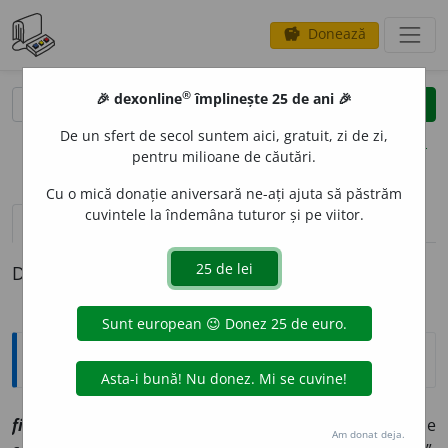
Donează
savings
®
®
🎉 dexonline
împlinește 25 de ani 🎉
caută
clear
search
De un sfert de secol suntem aici, gratuit, zi de zi,
opțiuni
pentru milioane de căutări.
Cu o mică donație aniversară ne-ați ajuta să păstrăm
cuvintele la îndemâna tuturor și pe viitor.
pronunție
(23)
volume_up
definiții (1)
Definiția cu ID-ul 1097554:
Explicative DEX
1
filo-
[
At:
DA
ms
/
E:
fr
philo-
] Element prim de
Am donat deja.