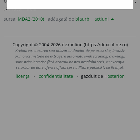
compunere savantă cu semnificația „prieten”, „iubitor”,
„amator” de...
sursa:
MDA2 (2010)
adăugată de
blaurb.
acțiuni
Copyright © 2004-2026 dexonline (https://dexonline.ro)
Preluarea, stocarea sau utilizarea datelor de pe acest site, inclusiv
prin orice metode de extragere automată (web scraping, crawling),
sunt strict interzise fără acordul nostru prealabil scris, cu excepția
seturilor de date oferite oficial spre utilizare publică (vezi licența).
licență
confidențialitate
găzduit de
Hosterion