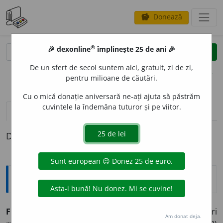
Donează
savings
®
®
🎉 dexonline
împlinește 25 de ani 🎉
caută
clear
search
De un sfert de secol suntem aici, gratuit, zi de zi,
opțiuni
pentru milioane de căutări.
Cu o mică donație aniversară ne-ați ajuta să păstrăm
cuvintele la îndemâna tuturor și pe viitor.
pronunție
(50)
volume_up
definiții (1)
Definiția cu ID-ul 334770:
Explicative DEX
FIL
E
U ~ri
n.
1) Împletitură de fire groase, cu ochiuri
Am donat deja.