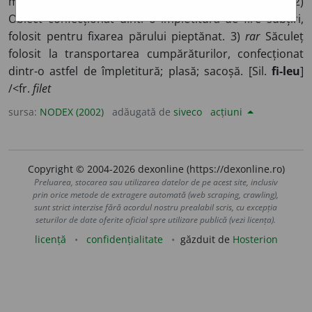
mari, având diferite întrebuințări; plasă.
~ de tenis.
2)
Obiect confecționat dintr-o împletitură de fire subțiri,
folosit pentru fixarea părului pieptănat. 3)
rar
Săculeț
folosit la transportarea cumpărăturilor, confecționat
dintr-o astfel de împletitură; plasă; sacoșă. [Sil.
fi-leu
]
/<fr.
filet
sursa:
NODEX (2002)
adăugată de
siveco
acțiuni
Copyright © 2004-2026 dexonline (https://dexonline.ro)
Preluarea, stocarea sau utilizarea datelor de pe acest site, inclusiv
prin orice metode de extragere automată (web scraping, crawling),
sunt strict interzise fără acordul nostru prealabil scris, cu excepția
seturilor de date oferite oficial spre utilizare publică (vezi licența).
licență
confidențialitate
găzduit de
Hosterion