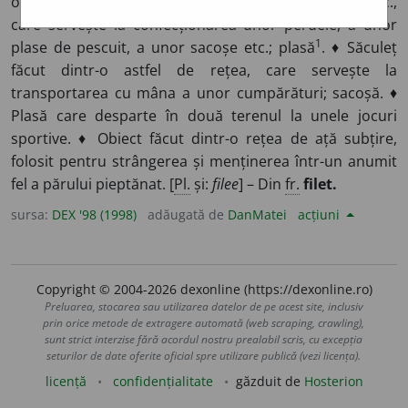
ochiuri înnodate în formă de pătrate, de romburi etc.,
care servește la confecționarea unor perdele, a unor
1
plase de pescuit, a unor sacoșe etc.; plasă
. ♦ Săculeț
făcut dintr-o astfel de rețea, care servește la
transportarea cu mâna a unor cumpărături; sacoșă. ♦
Plasă care desparte în două terenul la unele jocuri
sportive. ♦ Obiect făcut dintr-o rețea de ață subțire,
folosit pentru strângerea și menținerea într-un anumit
fel a părului pieptănat. [
Pl.
și:
filee
] – Din
fr.
filet.
sursa:
DEX '98 (1998)
adăugată de
DanMatei
acțiuni
Copyright © 2004-2026 dexonline (https://dexonline.ro)
Preluarea, stocarea sau utilizarea datelor de pe acest site, inclusiv
prin orice metode de extragere automată (web scraping, crawling),
sunt strict interzise fără acordul nostru prealabil scris, cu excepția
seturilor de date oferite oficial spre utilizare publică (vezi licența).
licență
confidențialitate
găzduit de
Hosterion