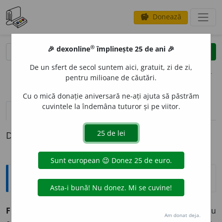
Donează
savings
®
®
🎉 dexonline
împlinește 25 de ani 🎉
caută
clear
search
De un sfert de secol suntem aici, gratuit, zi de zi,
opțiuni
pentru milioane de căutări.
Cu o mică donație aniversară ne-ați ajuta să păstrăm
cuvintele la îndemâna tuturor și pe viitor.
pronunție
(50)
volume_up
definiții (1)
Definiția cu ID-ul 31380:
Explicative DEX
FIL
E
U,
fileuri,
s. n.
Rețea deasă de ață, de sfoară etc., cu
Am donat deja.