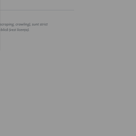
craping, crawling), sunt strict
lică (vezi licența).