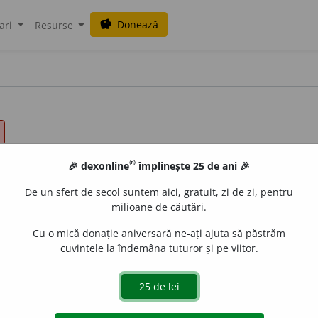
Donează
savings
ari
Resurse
®
🎉 dexonline
împlinește 25 de ani 🎉
De un sfert de secol suntem aici, gratuit, zi de zi, pentru
milioane de căutări.
Cu o mică donație aniversară ne-ați ajuta să păstrăm
cuvintele la îndemâna tuturor și pe viitor.
e
gall
acțiuni