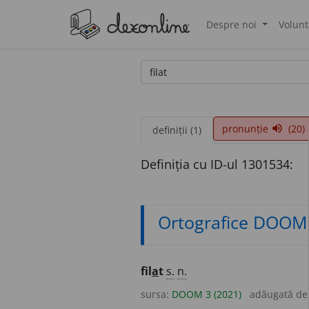
Despre noi
Volunt
®
pronunție
(20)
volume_up
definiții (1)
Definiția cu ID-ul 1301534:
Ortografice DOOM
fil
a
t
s.
n.
sursa:
DOOM 3 (2021)
adăugată d