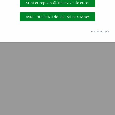
Copyright © 2004-2026 dexonline (https://dexonline.ro)
area datelor de pe acest site, inclusiv prin orice metode de extragere automată (web s
dul nostru prealabil scris, cu excepția seturilor de date oferite oficial spre utilizare pub
Am donat deja.
licență
confidențialitate
găzduit de
Hosterion