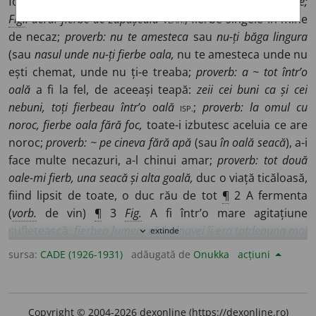
focului, (
vorb.
de un lichid):
apa fierbe la o sută de grade;
Fig.
: aerul fierbe de zăpușeală
VLAH.
; fierbe sîngele în mine
de necaz;
proverb: nu te amesteca
sau
nu-ți băga lingura
(sau
nasul unde nu-ți fierbe oala,
nu te amesteca unde nu
ești chemat, unde nu ți-e treaba;
proverb: a ~ tot într’o
oală
a fi la fel, de aceeași teapă:
zeii cei buni ca și cei
nebuni, toți fierbeau într’o oală
ISP.
;
proverb: la omul cu
noroc, fierbe oala fără foc,
toate-i izbutesc aceluia ce are
noroc;
proverb: ~ pe cineva fără apă
(sau
în oală seacă
), a-i
face multe necazuri, a-l chinui amar;
proverb: tot două
oale-mi fierb, una seacă și alta goală,
duc o viață ticăloasă,
fiind lipsit de toate, o duc rău de tot
¶
2 A fermenta
(
vorb.
de vin)
¶
3
Fig.
A fi într’o mare agitațiune
sufletească:
fierbea lumea, că bolnavei îi era totdeauna mai
extinde
expand_more
rău cînd înnopta
CAR.
;
fierbea satul întreg după ce auzise
sursa:
CADE (1926-1931)
adăugată de
Onukka
acțiuni
întîmplarea asta
RET.
¶
4
Fig.
A fi aprins:
Sinan, fierbînd de
mînie, își ridică grosul armatei și trece podul
VLAH.
. II.
vb.
tr.
1
A face să fiarbă: ~
apa, laptele
¶
2 A pune să fiarbă cu
Copyright © 2004-2026 dexonline (https://dexonline.ro)