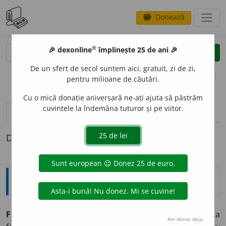
Donează
savings
®
®
🎉 dexonline
împlinește 25 de ani 🎉
caută
clear
search
De un sfert de secol suntem aici, gratuit, zi de zi,
opțiuni
pentru milioane de căutări.
Cu o mică donație aniversară ne-ați ajuta să păstrăm
cuvintele la îndemâna tuturor și pe viitor.
pronunție
(50)
volume_up
definiții (1)
Definiția cu ID-ul 1342580:
Explicative DEX
FI
E
RBE
(
fierb
) I.
vb.
intr.
1 A face bășici sub acțiunea
Am donat deja.