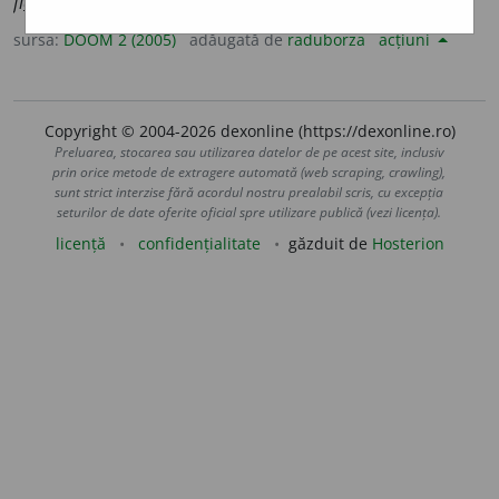
fi
a
re;
simb.
Fe
sursa:
DOOM 2 (2005)
adăugată de
raduborza
acțiuni
Copyright © 2004-2026 dexonline (https://dexonline.ro)
Preluarea, stocarea sau utilizarea datelor de pe acest site, inclusiv
prin orice metode de extragere automată (web scraping, crawling),
sunt strict interzise fără acordul nostru prealabil scris, cu excepția
seturilor de date oferite oficial spre utilizare publică (vezi licența).
licență
confidențialitate
găzduit de
Hosterion