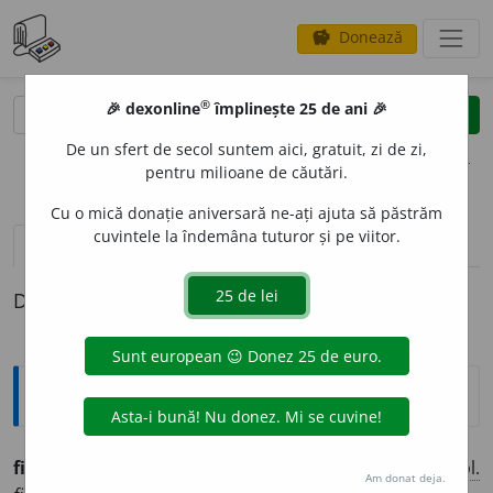
Donează
savings
®
®
🎉 dexonline
împlinește 25 de ani 🎉
caută
clear
search
De un sfert de secol suntem aici, gratuit, zi de zi,
opțiuni
pentru milioane de căutări.
Cu o mică donație aniversară ne-ați ajuta să păstrăm
cuvintele la îndemâna tuturor și pe viitor.
pronunție
(50)
volume_up
definiții (1)
Definiția cu ID-ul 761000:
Ortografice DOOM
fier
(element chimic, metal)
s. n.
, (unelte, lanțuri)
pl.
Am donat deja.