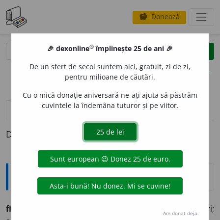
Donează
savings
®
®
🎉 dexonline
împlinește 25 de ani 🎉
caută
clear
search
De un sfert de secol suntem aici, gratuit, zi de zi,
opțiuni
pentru milioane de căutări.
Cu o mică donație aniversară ne-ați ajuta să păstrăm
cuvintele la îndemâna tuturor și pe viitor.
pronunție
(50)
volume_up
definiții (1)
Definiția cu ID-ul 1301479:
Ortografice DOOM
fier
(element chimic; metal)
s.
n.
, (unelte; lanțuri;
Am donat deja.