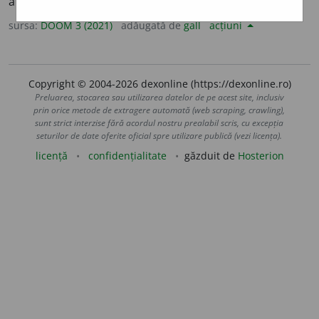
aparate)
pl.
fi
a
re
; (element chimic)
simb.
Fe
sursa:
DOOM 3 (2021)
adăugată de
gall
acțiuni
Copyright © 2004-2026 dexonline (https://dexonline.ro)
Preluarea, stocarea sau utilizarea datelor de pe acest site, inclusiv
prin orice metode de extragere automată (web scraping, crawling),
sunt strict interzise fără acordul nostru prealabil scris, cu excepția
seturilor de date oferite oficial spre utilizare publică (vezi licența).
licență
confidențialitate
găzduit de
Hosterion