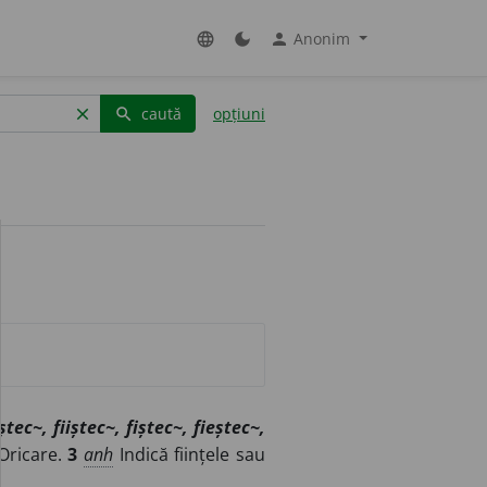
Anonim
language
dark_mode
person
caută
opțiuni
clear
search
aștec~, fiiștec~, fiștec~, fieștec~,
ricare.
3
anh
Indică ființele sau