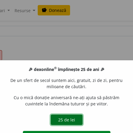
Donează
savings
ari
Resurse
®
🎉 dexonline
împlinește 25 de ani 🎉
De un sfert de secol suntem aici, gratuit, zi de zi, pentru
milioane de căutări.
Cu o mică donație aniversară ne-ați ajuta să păstrăm
cuvintele la îndemâna tuturor și pe viitor.
48/15 /
P:
fi-e
/
V:
(
înv
)
~și,
(
îrg
)
fieșc~, fiișc~, fieștec~, fii
2
ăruia, fiecăreia
/
E:
fie
+
care
]
1
pnh
Și unul, și altul.
2
pnh
O
 grup sau dintr-o categorie
Fiecare om.