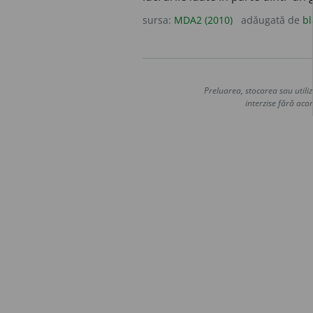
sursa:
MDA2 (2010)
adăugată de
bl
Preluarea, stocarea sau utiliz
interzise fără acor