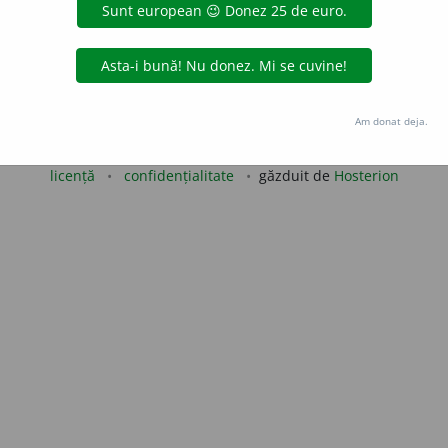
aurb.
acțiuni
Copyright © 2004-2026 dexonline (https://dexonline.ro)
Am donat deja.
area datelor de pe acest site, inclusiv prin orice metode de extragere automată (web s
dul nostru prealabil scris, cu excepția seturilor de date oferite oficial spre utilizare pub
licență
confidențialitate
găzduit de
Hosterion