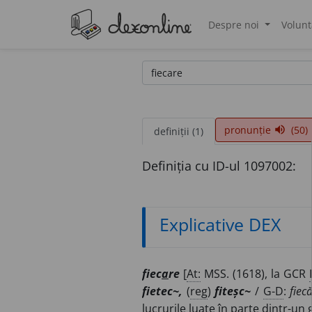
Despre noi
Volunt
®
pronunție
(50)
volume_up
definiții (1)
Definiția cu ID-ul 1097002:
Explicative DEX
fiec
a
re
[
At:
MSS. (1618), la GCR
I
fietec~,
(
reg
)
fiteșc~
/
G-D
:
fiec
lucrurile luate în parte dintr-un