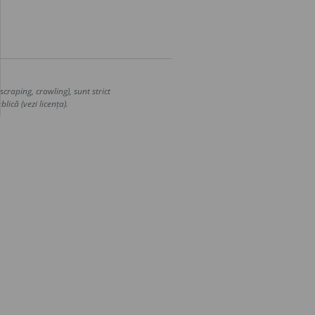
craping, crawling), sunt strict
lică (vezi licența).