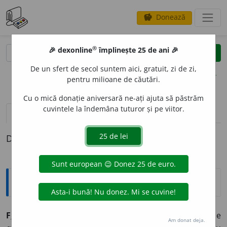
Donează
savings
®
®
🎉 dexonline
împlinește 25 de ani 🎉
caută
clear
search
De un sfert de secol suntem aici, gratuit, zi de zi,
opțiuni
pentru milioane de căutări.
Cu o mică donație aniversară ne-ați ajuta să păstrăm
cuvintele la îndemâna tuturor și pe viitor.
pronunție
(50)
volume_up
definiții (1)
Definiția cu ID-ul 1342546:
Explicative DEX
2
F
I
E
Imperativul lui
A FI
, întrebuințat cu funcțiunea de
Am donat deja.