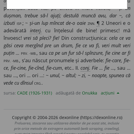
adv.
sau de
conj.
I.
adv.
1 Cu înțelesul concesiv sau
potențial:
dacă vezi pe cineva în mare nevoie, ~ și un
dușman, trebue să-l ajuți; destulă muncă avu, dar ~, că
izbuti
ISP.
; ~
și-un lup mîncat de-o oaie
ZNN.
¶
2 Uneori e o
adevărată
interj.
cu înțelesul de bine! primesc! mă
învoesc!
vrei să pleci? fie!
Din construcțiunica:
cela ce va
găsi ceva mergînd pre un drum, fie ce va fi, veri mult veri
puțin ...
PRV. -MB.
, sau
ca pe un fur să-l spînzure, fie cine ar fi
PRV. -MB.
, s’au născut pronumele și adverbele:
fie-care, fie-
ce, fie-cine, fie-cînd, fie-cum
, etc.. II.
conj.
Fie ... fie ...,
sau ...
sau ..., ori ... ori ...:
~ unul, ~ altul; ~ zi, ~ noapte, spunea că
vede cu dînsul
CRG.
.
sursa:
CADE (1926-1931)
adăugată de
Onukka
acțiuni
Copyright © 2004-2026 dexonline (https://dexonline.ro)
Preluarea, stocarea sau utilizarea datelor de pe acest site, inclusiv
prin orice metode de extragere automată (web scraping, crawling),
sunt strict interzise fără acordul nostru prealabil scris, cu excepția