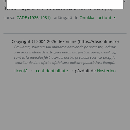
dospi. II.
vb.
intr.
1
🔬
A intra în fermentațiune, a dospi, a
fierbe
¶
2
familiar
A se desvolta, a fi în fierbere [
fr.
].
sursa:
CADE (1926-1931)
adăugată de
Onukka
acțiuni
Copyright © 2004-2026 dexonline (https://dexonline.ro)
Preluarea, stocarea sau utilizarea datelor de pe acest site, inclusiv
prin orice metode de extragere automată (web scraping, crawling),
sunt strict interzise fără acordul nostru prealabil scris, cu excepția
seturilor de date oferite oficial spre utilizare publică (vezi licența).
licență
confidențialitate
găzduit de
Hosterion