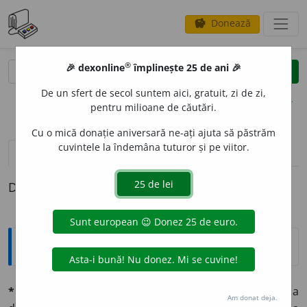
Donează
savings
®
®
🎉 dexonline
împlinește 25 de ani 🎉
caută
clear
search
De un sfert de secol suntem aici, gratuit, zi de zi,
opțiuni
pentru milioane de căutări.
Cu o mică donație aniversară ne-ați ajuta să păstrăm
cuvintele la îndemâna tuturor și pe viitor.
definiții (1)
Definiția cu ID-ul 1342371:
Explicative DEX
*FERMENT
A
(-
tez
) I.
vb.
tr.
🔬
A pune în fermentațiune, a
Am donat deja.