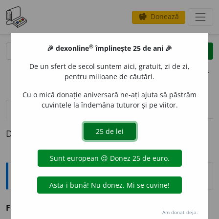
Donează
savings
®
®
🎉 dexonline
împlinește 25 de ani 🎉
caută
clear
search
De un sfert de secol suntem aici, gratuit, zi de zi,
opțiuni
pentru milioane de căutări.
Cu o mică donație aniversară ne-ați ajuta să păstrăm
cuvintele la îndemâna tuturor și pe viitor.
pronunție
(50)
volume_up
definiții (1)
Definiția cu ID-ul 1342353:
Explicative DEX
FER
I
T
adj.
p.
FER
I
.
Am donat deja.