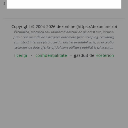
sursa:
CADE (1926-1931)
adăugată de
Onukka
acțiuni
Copyright © 2004-2026 dexonline (https://dexonline.ro)
Preluarea, stocarea sau utilizarea datelor de pe acest site, inclusiv
prin orice metode de extragere automată (web scraping, crawling),
sunt strict interzise fără acordul nostru prealabil scris, cu excepția
seturilor de date oferite oficial spre utilizare publică (vezi licența).
licență
confidențialitate
găzduit de
Hosterion